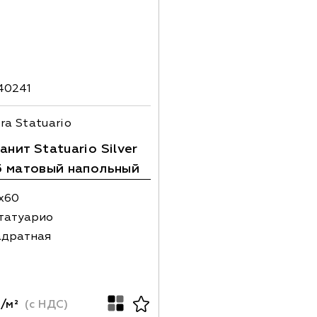
40241
ra Statuario
нит Statuario Silver
5 матовый напольный
х60
татуарио
адратная
/м²
(с НДС)