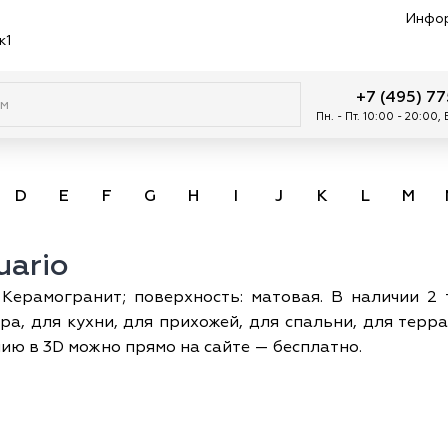
Инфо
к1
+7 (495) 7
Пн. - Пт. 10:00 - 20:00,
D
E
F
G
H
I
J
K
L
M
uario
. Керамогранит; поверхность: матовая. В наличии 2
ра, для кухни, для прихожей, для спальни, для терра
ию в 3D можно прямо на сайте — бесплатно.