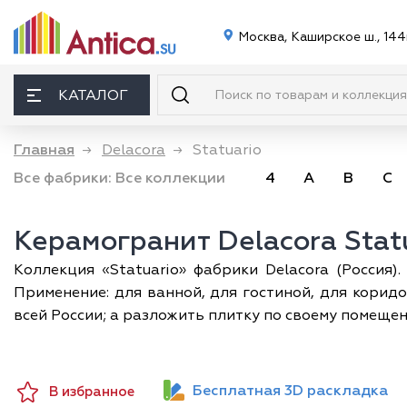
Москва, Каширское ш., 144
КАТАЛОГ
Главная
→
Delacora
→
Statuario
Все фабрики:
Все коллекции
4
A
B
C
Керамогранит Delacora Stat
Коллекция «Statuario» фабрики Delacora (Россия)
Применение: для ванной, для гостиной, для коридо
всей России; а разложить плитку по своему помещен
Бесплатная 3D раскладка
В избранное