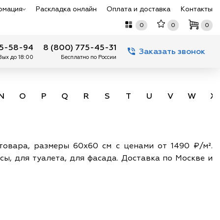
рмация
Раскладка онлайн
Оплата и доставка
Контакты
0
0
0
75-58-94
8 (800) 775-45-31
Заказать звонок
 Вых до 18:00
Бесплатно по России
N
O
P
Q
R
S
T
U
V
W
X
 товара, размеры 60х60 см с ценами от 1490 ₽/м².
сы, для туалета, для фасада. Доставка по Москве и