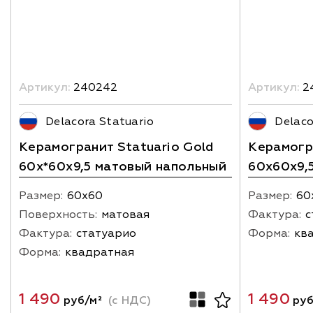
Артикул:
240242
Артикул:
2
Delacora Statuario
Delaco
Керамогранит Statuario Gold
Керамогра
60х*60х9,5 матовый напольный
60х60х9,
Размер:
60х60
Размер:
60
Поверхность:
матовая
Фактура:
с
Фактура:
статуарио
Форма:
кв
Форма:
квадратная
1 490
1 490
руб/м²
(с НДС)
руб