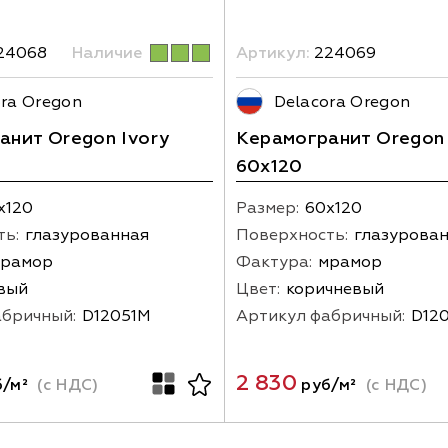
24068
Наличие
Артикул:
224069
ra Oregon
Delacora Oregon
анит Oregon Ivory
Керамогранит Oregon
60х120
х120
Размер:
60х120
ть:
глазурованная
Поверхность:
глазурова
рамор
Фактура:
мрамор
вый
Цвет:
коричневый
абричный:
D12051M
Артикул фабричный:
D12
2 830
/м²
(с НДС)
руб/м²
(с НДС)