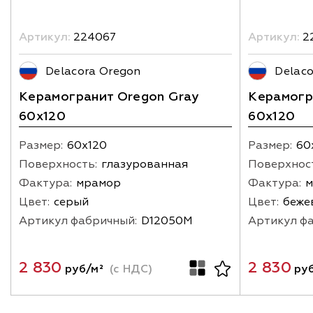
Артикул:
224067
Артикул:
2
Delacora Oregon
Delaco
Керамогранит Oregon Gray
Керамогр
60х120
60х120
Размер:
60х120
Размер:
60
Поверхность:
глазурованная
Поверхнос
Фактура:
мрамор
Фактура:
м
Цвет:
серый
Цвет:
беже
Артикул фабричный:
D12050M
Артикул ф
2 830
2 830
руб/м²
(с НДС)
руб