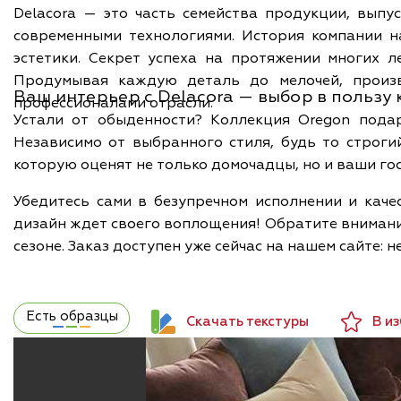
Delacora — это часть семейства продукции, выпу
современными технологиями. История компании н
эстетики. Секрет успеха на протяжении многих 
Продумывая каждую деталь до мелочей, произво
Ваш интерьер с Delacora — выбор в пользу
профессионалами отрасли.
Устали от обыденности? Коллекция Oregon пода
Независимо от выбранного стиля, будь то строги
которую оценят не только домочадцы, но и ваши гос
Убедитесь сами в безупречном исполнении и кач
дизайн ждет своего воплощения! Обратите внимани
сезоне. Заказ доступен уже сейчас на нашем сайте: 
Есть образцы
Скачать текстуры
В и