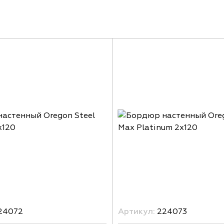
24072
Артикул:
224073