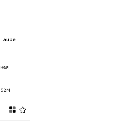
 Taupe
нная
052M