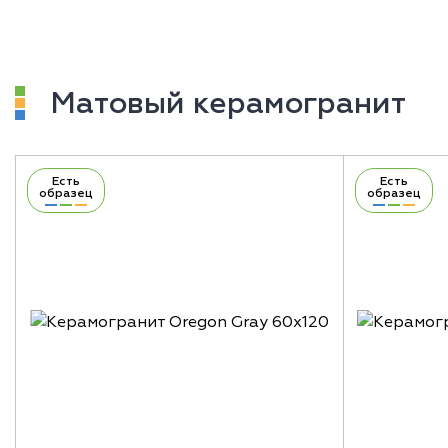
Матовый керамогранит
Есть
Есть
образец
образец