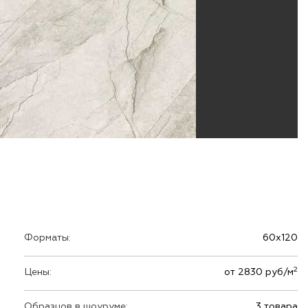
Форматы:
60х120
2
Цены:
от 2830 руб/м
Образцов в шоуруме:
3 товара