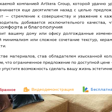
скаемой компанией Artkera Group, которой удачно 
ачинается еще десятилетия назад с целью предло
лет — стремление к совершенству и уважение к каж
дитель добивается исключительного качества, ч
 комфорта и благополучия
рит вашему дому или офису долгожданные изменен
й минимализм или сложное сочетание текстур, керам
ти.
естве материалов, став обладателем изысканной ко
е, что ограниченное предложение по доступной цене
не упустите возможность сделать вашу жизнь эстетичн
Видеодемонстрация
Бесплатна
збранное