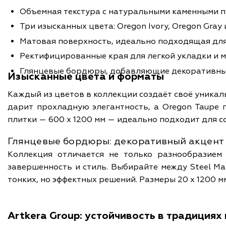
Объемная текстура с натуральными каменными 
Три изысканных цвета: Oregon Ivory, Oregon Gray
Матовая поверхность, идеально подходящая для
Ректифицированные края для легкой укладки и
Глянцевые бордюры, добавляющие декоративны
Изысканные цвета и форматы
Каждый из цветов в коллекции создаёт своё уникаль
дарит прохладную элегантность, а Oregon Taupe
плитки — 600 x 1200 мм — идеально подходит для с
Глянцевые бордюры: декоративный акцент
Коллекция отличается не только разнообразием
завершенность и стиль. Выбирайте между Steel Max
тонких, но эффектных решений. Размеры 20 x 1200 м
Artkera Group: устойчивость в традициях