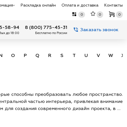
рмация
Раскладка онлайн
Оплата и доставка
Контакты
0
0
0
75-58-94
8 (800) 775-45-31
Заказать звонок
 Вых до 18:00
Бесплатно по России
N
O
P
Q
R
S
T
U
V
W
X
торые способны преобразовать любое пространство.
ентральной частью интерьера, привлекая внимание
 для создания современного дизайн проекта, в то