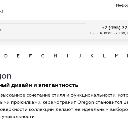
Инфо
к1
+7 (495) 7
Пн. - Пт. 10:00 - 20:00,
D
E
F
G
H
I
J
K
L
M
gon
ный дизайн и элегантность
изысканное сочетание стиля и функциональности, ко
ными прожилками, керамогранит Oregon становится ц
поверхности коллекции делают ее идеальным выбором
 уникальности.