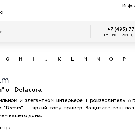
Инфо
к1
+7 (495) 7
Пн. - Пт. 10:00 - 20:00,
G
H
I
J
K
L
M
N
O
P
am
" от Delacora
ильном и элегантном интерьере. Производитель Art
 и "Dream" — яркий тому пример. Защитите ваш пол
ием вашего дома.
метре