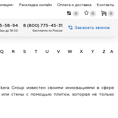
рмация
Раскладка онлайн
Оплата и доставка
Контакты
0
0
0
75-58-94
8 (800) 775-45-31
Заказать звонок
 Вых до 18:00
Бесплатно по России
Q
R
S
T
U
V
W
X
Y
Z
А -
kera Group известен своими инновациями в сфере
 или стены с помощью плитки, которая не только