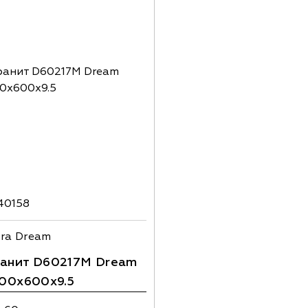
40158
ora Dream
анит D60217M Dream
600х600x9.5