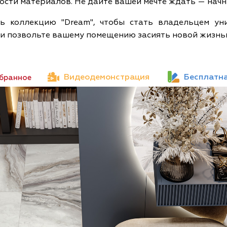
ности материалов. Не дайте вашей мечте ждать — нач
ть коллекцию "Dream", чтобы стать владельцем у
 и позвольте вашему помещению засиять новой жизнь
Видеодемонстрация
Бесплатна
збранное