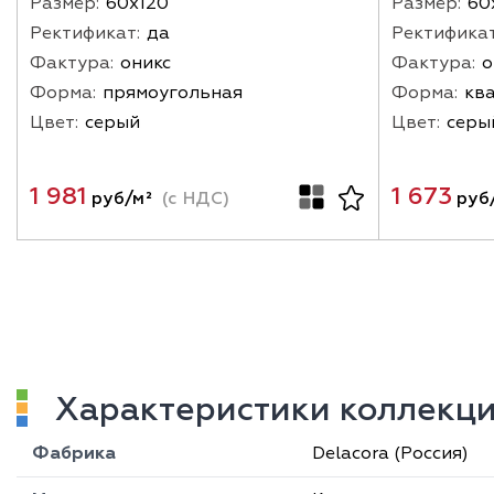
Размер:
60х120
Размер:
60
Ректификат:
да
Ректификат
Фактура:
оникс
Фактура:
о
Форма:
прямоугольная
Форма:
кв
Цвет:
серый
Цвет:
серы
1 981
1 673
руб/м²
(с НДС)
руб
Характеристики коллекц
Фабрика
Delacora (Россия)