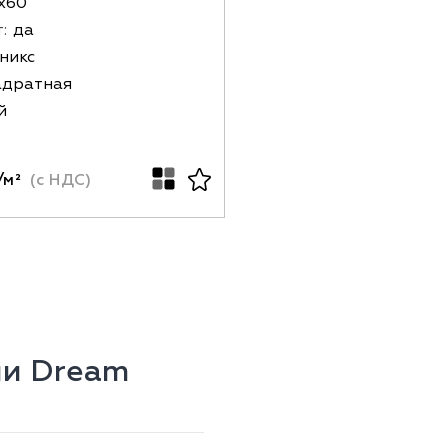
х60
:
да
никс
адратная
й
/м²
(с НДС)
ии Dream