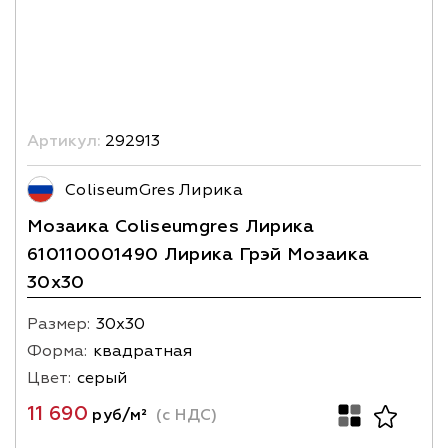
Артикул:
292913
ColiseumGres Лирика
Мозаика Coliseumgres Лирика
610110001490 Лирика Грэй Мозаика
30x30
Размер:
30х30
Форма:
квадратная
Цвет:
серый
11 690
руб/м²
(с НДС)