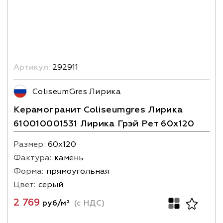
Артикул:
292911
ColiseumGres Лирика
Керамогранит Coliseumgres Лирика
610010001531 Лирика Грэй Рет 60x120
Размер:
60х120
Фактура:
камень
Форма:
прямоугольная
Цвет:
серый
2 769
руб/м²
(с НДС)