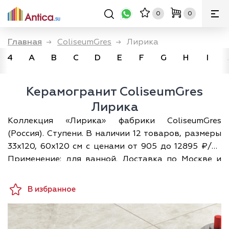
0
0
Главная
→
ColiseumGres
→
Лирика
4
A
B
C
D
E
F
G
H
I
Керамогранит ColiseumGres
Лирика
Коллекция «Лирика» фабрики ColiseumGres
(Россия). Ступени. В наличии 12 товаров, размеры
33х120, 60х120 см с ценами от 905 до 12895 ₽/м².
Применение: для ванной. Доставка по Москве и
всей России; при покупке — дизайн-проект
раскладки в подарок.
В избранное