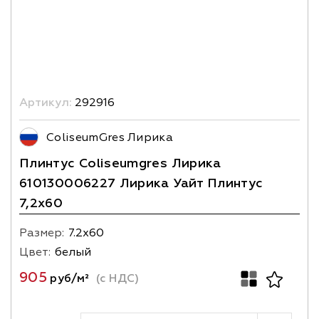
Артикул:
292916
ColiseumGres Лирика
Плинтус Coliseumgres Лирика
610130006227 Лирика Уайт Плинтус
7,2x60
Размер:
7.2х60
Цвет:
белый
905
руб/м²
(с НДС)