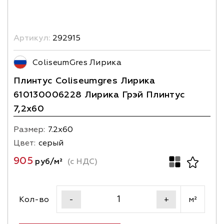
Артикул:
292915
ColiseumGres Лирика
Плинтус Coliseumgres Лирика
610130006228 Лирика Грэй Плинтус
7,2x60
Размер:
7.2х60
Цвет:
серый
905
руб/м²
(с НДС)
Кол-во
м²
-
+