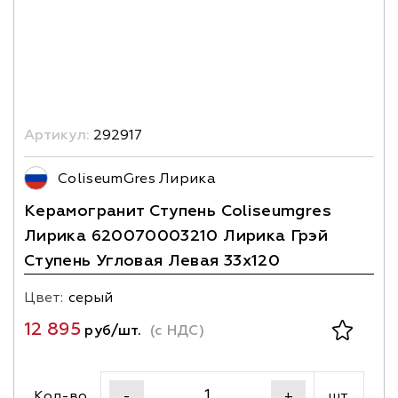
Артикул:
292917
ColiseumGres Лирика
Керамогранит Ступень Coliseumgres
Лирика 620070003210 Лирика Грэй
Ступень Угловая Левая 33x120
Цвет:
серый
12 895
руб/шт.
(с НДС)
Кол-во
шт.
-
+