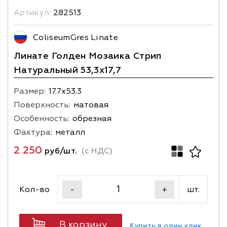
Артикул:
282513
ColiseumGres Linate
Линате Голден Мозаика Стрип
Натуральный 53,3х17,7
Размер:
17.7х53.3
Поверхность:
матовая
Особенность:
обрезная
Фактура:
металл
2 250
руб/шт.
(с НДС)
Кол-во
шт.
-
+
В корзину
Купить в один клик