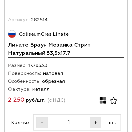
Артикул:
282514
ColiseumGres Linate
Линате Браун Мозаика Стрип
Натуральный 53,3х17,7
Размер:
17.7х53.3
Поверхность:
матовая
Особенность:
обрезная
Фактура:
металл
2 250
руб/шт.
(с НДС)
Кол-во
шт.
-
+