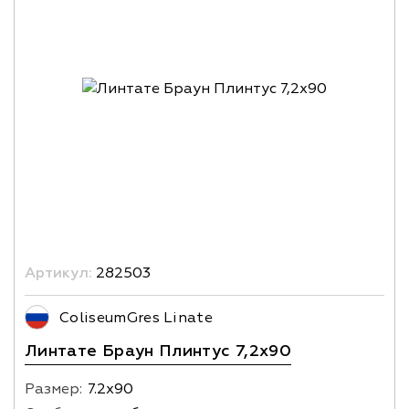
Артикул:
282503
ColiseumGres Linate
Линтате Браун Плинтус 7,2х90
Размер:
7.2х90