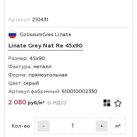
Артикул:
210431
ColiseumGres Linate
Linate Grey Nat Re 45x90
Размер:
45х90
Фактура:
металл
Форма:
прямоугольная
Цвет:
серый
Артикул фабричный:
610010002330
2 080
руб/м²
(с НДС)
Кол-во
м²
-
+