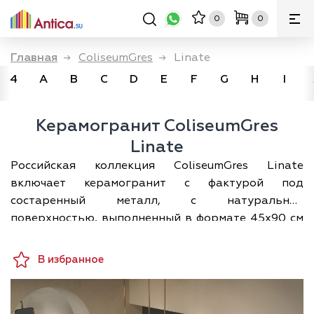
0
0
Главная
→
ColiseumGres
→
Linate
4
A
B
C
D
E
F
G
H
I
Керамогранит ColiseumGres
Linate
Российская коллекция ColiseumGres Linate
включает керамогранит с фактурой под
состаренный металл, с натуральной
поверхностью, выполненный в формате 45х90 см
и четырех цветовых решениях: коричневом, сером,
синем и золотом. В качестве компаньонов
В избранное
предлагаются: белый настенный
структурированный модуль 25х75 см из
коллекции Проект 3D; матовая настенная плитка