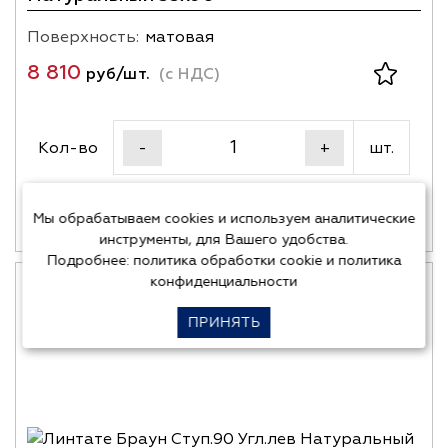
Поверхность:
матовая
8 810
руб/шт.
(с НДС)
Кол-во
шт.
-
+
В корзину
Мы обрабатываем cookies и используем аналитические
Купить в один клик
инструменты, для Вашего удобства.
Подробнее:
политика обработки cookie
и
политика
конфиденциальности
ПРИНЯТЬ