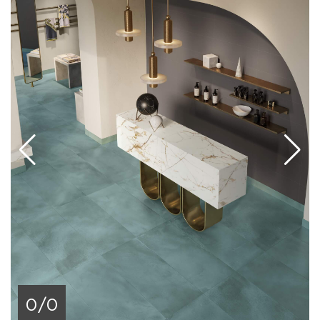
25х75 см цвета мокка и аналогичный декор с
тропическими мотивами, а также глянцевая
плитка под кирпич 7,5х30 см синего, золотого и
кораллового оттенка из коллекции Лайфстайл.
Завершают ассортимент координированные
фронтальные и угловые ступени 33х90 см.
Плитка КолизеумГрес Linate может
использоваться для отделки гостиных, кухонь,
прихожих, ванных комнат, холлов, фойе,
магазинов и других частных и общественно-
коммерческих помещений. Она отлично впишется
в современный минималистический или
винтажный стиль, лофт и индастриал, будет
сочетаться с бетоном, камнем, металлом, стеклом.
В зависимости от освещения возникает
оригинальная игра света и тени, что придает
динамику пространству. Керамогранит прочен,
0/0
влагостоек, практичен, долговечен.