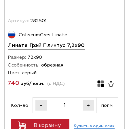
Артикул:
282501
ColiseumGres Linate
Линате Грэй Плинтус 7,2х90
Размер:
7.2х90
Особенность:
обрезная
Цвет:
серый
740
руб/пог.м.
(с НДС)
Кол-во
пог.м.
-
+
В корзину
Купить в один клик