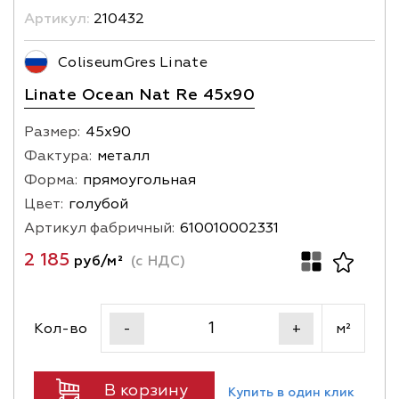
Артикул:
210432
ColiseumGres Linate
Linate Ocean Nat Re 45x90
Размер:
45х90
Фактура:
металл
Форма:
прямоугольная
Цвет:
голубой
Артикул фабричный:
610010002331
2 185
руб/м²
(с НДС)
Кол-во
м²
-
+
В корзину
Купить в один клик