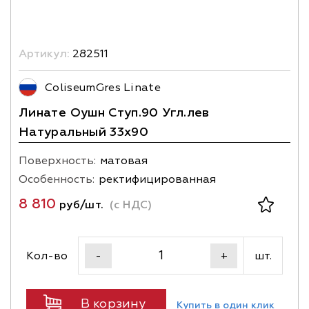
Артикул:
282511
ColiseumGres Linate
Линате Оушн Ступ.90 Угл.лев
Натуральный 33х90
Поверхность:
матовая
Особенность:
ректифицированная
8 810
руб/шт.
(с НДС)
Кол-во
шт.
-
+
В корзину
Купить в один клик