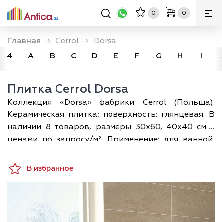
0
0
Главная
→
Cerrol
→
Dorsa
4
A
B
C
D
E
F
G
H
I
Плитка Cerrol Dorsa
Коллекция «Dorsa» фабрики Cerrol (Польша).
Керамическая плитка; поверхность: глянцевая. В
наличии 8 товаров, размеры 30х60, 40х40 см с
ценами по запросу/м². Применение: для ванной,
для коридора, для кухни. Доставка по Москве и
всей России; при покупке — дизайн-проект
В избранное
раскладки в подарок.