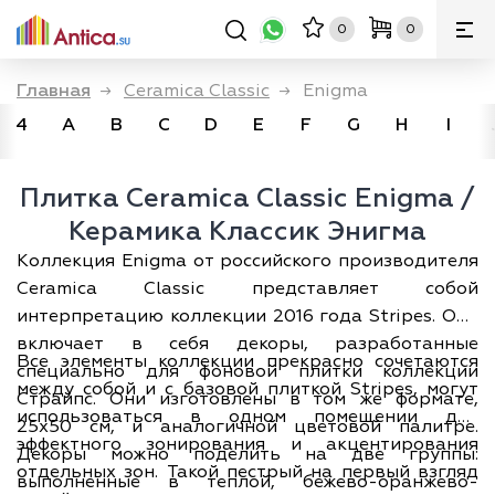
0
0
Главная
→
Ceramica Classic
→
Enigma
4
A
B
C
D
E
F
G
H
I
Плитка Ceramica Classic Enigma /
Керамика Классик Энигма
Коллекция Enigma от российского производителя
Ceramica Classic представляет собой
интерпретацию коллекции 2016 года Stripes. Она
включает в себя декоры, разработанные
Все элементы коллекции прекрасно сочетаются
специально для фоновой плитки коллекции
между собой и с базовой плиткой Stripes, могут
Страйпс. Они изготовлены в том же формате,
использоваться в одном помещении для
25х50 см, и аналогичной цветовой палитре.
эффектного зонирования и акцентирования
Декоры можно поделить на две группы:
отдельных зон. Такой пестрый на первый взгляд
выполненные в теплой, бежево-оранжево-