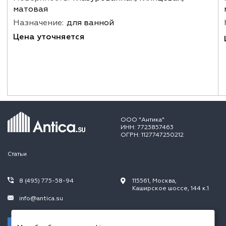
матовая
Назначение:
для ванной
Цена уточняется
ООО "Антика"
ИНН: 7723857463
ОГРН: 1127747250212
Статьи
8 (495) 775-58-94
115561, Москва,
Каширское шоссе, 144 к.1
info@antica.su
Заказать звонок