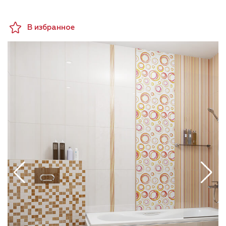
дизайн легок для восприятия, создает в
коричневой гамме, и в холодной, серо-лилово-
пространстве ванных комнат приподнятое,
голубой. Также они имеют два варианта рисунка:
жизнерадостное настроение.
В избранное
тонкие, геометрически строгие контрастные
полоски и разноцветные легкомысленные кружки,
напоминающие мыльные пузыри или круги на
воде. Завершает коллекцию Enigma керамическая
мозаика, в которой элементы базовых оттенков
чередуются с фоновыми, бледно-серыми и светло-
бежевыми, а также бордюры-бусинка и в полоску.