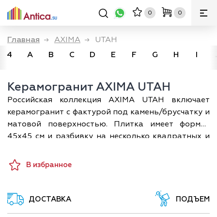
0
0
Главная
→
AXIMA
→
UTAH
4
A
B
C
D
E
F
G
H
I
Керамогранит AXIMA UTAH
Российская коллекция AXIMA UTAH включает
керамогранит с фактурой под камень/брусчатку и
матовой поверхностью. Плитка имеет формат
45х45 см и разбивку на несколько квадратных и
прямоугольных элементов темно-бежевого и
светло-бежевого оттенка, некоторые из которых
В избранное
украшены орнаментами.
Плитка Аксима UTAH может применяться для
создания напольных покрытий в гостиных,
ДОСТАВКА
ПОДЪЕМ
прихожих, кухнях, холлах, на верандах и