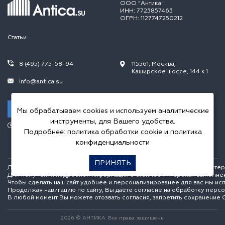
ООО "Антика"
ИНН: 7723857463
ОГРН: 1127747250212
Статьи
8 (495) 775-58-94
115561, Москва,
Каширское шоссе, 144 к.1
info@antica.su
Заказать звонок
Мы обрабатываем cookies и используем аналитические
инструменты, для Вашего удобства.
Режим работы:
Подробнее:
политика обработки cookie
и
политика
Пн.-Пт. 10.00-20.00,
Сб.-Вс. 10.00-18.00
конфиденциальности
ПРИНЯТЬ
Данный интернет сайт носит исключительно информационный характер и
Для получения подробной информации о стоимости и сроках выполне
Чтобы сделать наш сайт удобнее и персонализированее для вас мы ис
Продолжая навигацию по сайту, Вы даёте согласие на обработку перс
В любой момент Вы можете отозвать согласия, запретить сохранение C
2026 © АНТИКА. Все права защищены