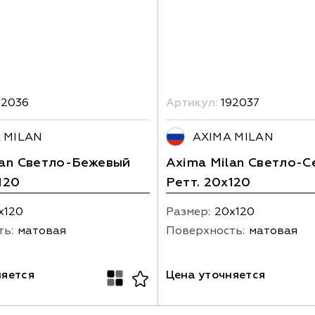
92036
Артикул:
192037
 MILAN
AXIMA MILAN
lan Светло-Бежевый
Axima Milan Светло-С
120
Ретт. 20x120
х120
Размер:
20х120
ть:
матовая
Поверхность:
матовая
няется
Цена уточняется