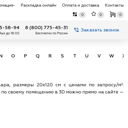
рмация
Раскладка онлайн
Оплата и доставка
Контакты
0
0
0
75-58-94
8 (800) 775-45-31
Заказать звонок
 Вых до 18:00
Бесплатно по России
N
O
P
Q
R
S
T
U
V
W
X
ара, размеры 20х120 см с ценами по запросу/м².
ку по своему помещению в 3D можно прямо на сайте —