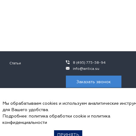
8 (495) 775-58-94
Статьи
info@antica.su
Заказать звонок
 не является публичной офертой, в контексте положений ч.2 ст. 437 ГК 
ния просьба обращаться к сотрудникам ООО «Антика».
Мы обрабатываем cookies и используем аналитические инстру
пользуем cookies и аналитические инструменты.
для Вашего удобства.
ональных данных и соглашаетесь с
политикой обработки Сookie-файлов
, 
Подробнее:
политика обработки cookie
и
политика
ookie в настройках своего браузера.
конфиденциальности
ПРИНЯТЬ