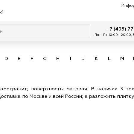
Инфо
к1
+7 (495) 7
Пн. - Пт. 10:00 - 20:00,
D
E
F
G
H
I
J
K
L
M
N
амогранит; поверхность: матовая. В наличии 3 тов
Доставка по Москве и всей России; а разложить плит