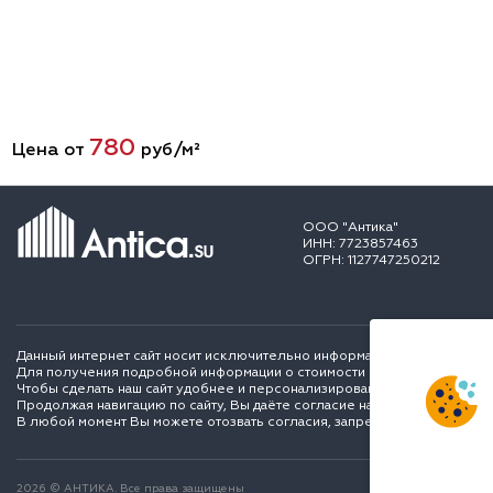
780
Цена от
руб/м²
ООО "Антика"
ИНН: 7723857463
ОГРН: 1127747250212
Данный интернет сайт носит исключительно информационный характер и
Для получения подробной информации о стоимости и сроках выполне
Чтобы сделать наш сайт удобнее и персонализированее для вас мы ис
Продолжая навигацию по сайту, Вы даёте согласие на обработку перс
В любой момент Вы можете отозвать согласия, запретить сохранение C
2026 © АНТИКА. Все права защищены