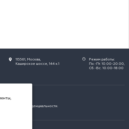
115561, Москва,
Режим работы:
Каширское шоссе, 144 к.1
Пн.-Пт. 10.00-20.00,
Сб.-Вс. 10.00-18.00
РФ.
менты,
с
политикой конфиденциальности
.