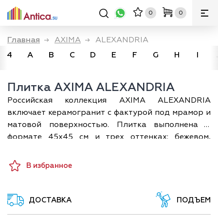
0
0
Главная
→
AXIMA
→
ALEXANDRIA
4
A
B
C
D
E
F
G
H
I
Плитка AXIMA ALEXANDRIA
Российская коллекция AXIMA ALEXANDRIA
включает керамогранит с фактурой под мрамор и
матовой поверхностью. Плитка выполнена в
формате 45х45 см и трех оттенках: бежевом,
кофейном и светло-сером. В каждом артикуле
представлено несколько вариантов графики.
В избранное
Плитка Аксима ALEXANDRIA используется для
отделки гостиных, ванных комнат, прихожих,
кухонь и других помещений. Она хорошо
ДОСТАВКА
ПОДЪЕМ
сочетается с ахроматическими, древесными,