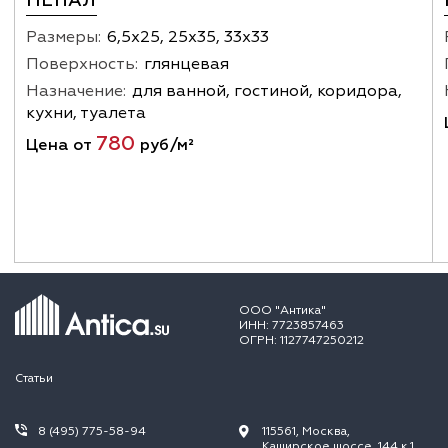
НЕПАЛ
Размеры:
6,5х25, 25х35, 33х33
Поверхность:
глянцевая
Назначение:
для ванной, гостиной, коридора,
кухни, туалета
780
Цена от
руб/м²
ООО "Антика"
ИНН: 7723857463
ОГРН: 1127747250212
Статьи
8 (495) 775-58-94
115561, Москва,
Каширское шоссе, 144 к.1