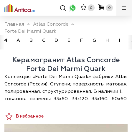
0
0
Главная
→
Atlas Concorde
→
Forte Dei Marmi Quark
4
A
B
C
D
E
F
G
H
I
Керамогранит Atlas Concorde
Forte Dei Marmi Quark
Коллекция «Forte Dei Marmi Quark» фабрики Atlas
Concorde (Россия). Ступени; поверхность: матовая,
полированная, структурированная. В наличии 148
товаров, размеры 33х80, 33х120, 33х160, 60х60,
60х120, 80х80, 80х160, 120х120, 120х278 см с
ценами от 4056 до 20722 ₽/м². Применение: для
В избранное
ванной, для фартука. Доставка по Москве и всей
России; при покупке — дизайн-проект раскладки