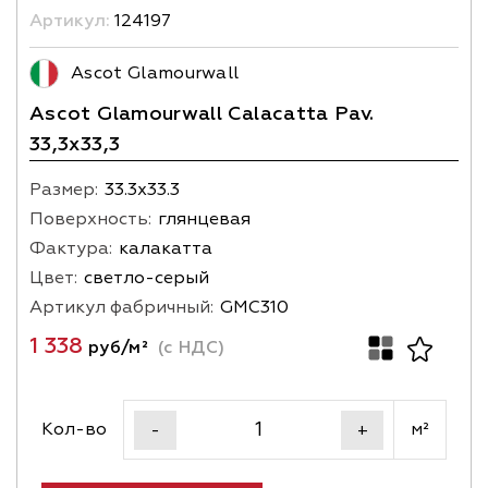
Артикул:
124197
Ascot Glamourwall
Ascot Glamourwall Calacatta Pav.
33,3x33,3
Размер:
33.3х33.3
Поверхность:
глянцевая
Фактура:
калакатта
Цвет:
светло-серый
Артикул фабричный:
GMC310
1 338
руб/м²
(с НДС)
Кол-во
м²
-
+