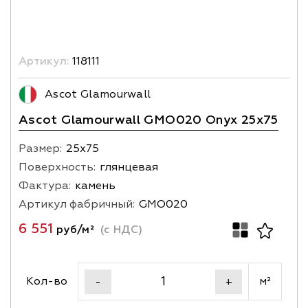
Артикул:
118111
Ascot Glamourwall
Ascot Glamourwall GMO020 Onyx 25x75
Размер:
25х75
Поверхность:
глянцевая
Фактура:
камень
Артикул фабричный:
GMO020
6 551
руб/м²
(с НДС)
Кол-во
м²
-
+