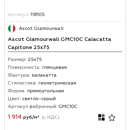
Артикул:
118105
Ascot Glamourwall
Ascot Glamourwall GMC10C Calacatta
Capitone 25x75
Размер:
25х75
Поверхность:
глянцевая
Фактура:
калакатта
Стилистика:
геометрическая
Форма:
прямоугольная
Цвет:
светло-серый
Артикул фабричный:
GMC10C
1 914
руб/м²
(с НДС)