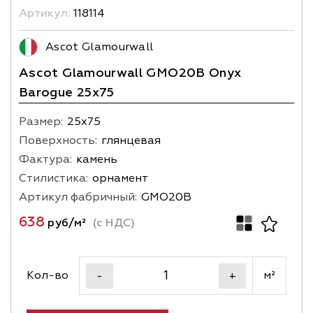
Артикул:
118114
Ascot Glamourwall
Ascot Glamourwall GMO20B Onyx
Barogue 25x75
Размер:
25х75
Поверхность:
глянцевая
Фактура:
камень
Стилистика:
орнамент
Артикул фабричный:
GMO20B
638
руб/м²
(с НДС)
Кол-во
м²
-
+