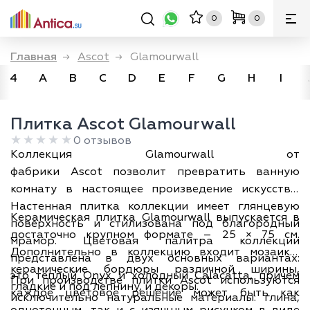
0
0
Главная
→
Ascot
→
Glamourwall
4
A
B
C
D
E
F
G
H
I
Плитка Ascot Glamourwall
0 отзывов
Коллекция Glamourwall от
фабрики Ascot позволит превратить ванную
комнату в настоящее произведение искусства.
Настенная плитка коллекции имеет глянцевую
Керамическая плитка Glamourwall выпускается в
поверхность и стилизована под благородный
достаточно крупном формате – 25 × 75 см.
мрамор. Цветовая палитра коллекции
Дополнительно в коллекцию входит мозаика,
представлена в двух основных вариантах:
керамические бордюры различной ширины,
это тёплый Onyx и холодный Calacatta, причем
При производстве плитки Ascot используются
гладкие и под лепнину, и декоры.
каждое цветовое решение может быть как
исключительно натуральные материалы: глина,