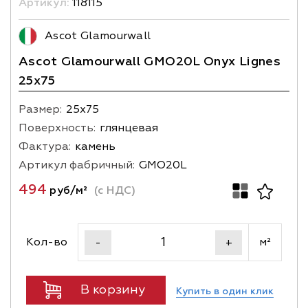
Артикул:
118115
Ascot Glamourwall
Ascot Glamourwall GMO20L Onyx Lignes
25x75
Размер:
25х75
Поверхность:
глянцевая
Фактура:
камень
Артикул фабричный:
GMO20L
494
руб/м²
(с НДС)
Кол-во
м²
-
+
В корзину
Купить в один клик