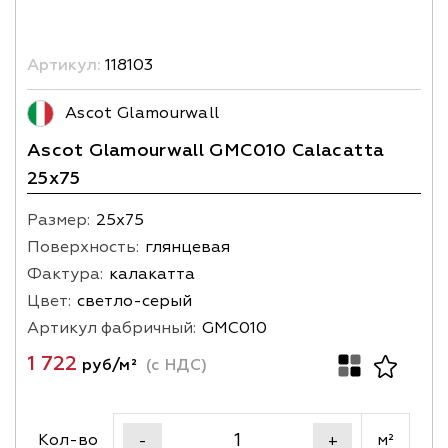
Артикул:
118103
Ascot Glamourwall
Ascot Glamourwall GMC010 Calacatta
25x75
Размер:
25х75
Поверхность:
глянцевая
Фактура:
калакатта
Цвет:
светло-серый
Артикул фабричный:
GMC010
1 722
руб/м²
(с НДС)
Кол-во
м²
-
+