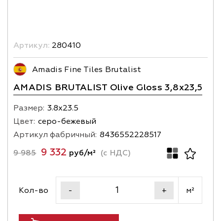
Артикул:
280410
Amadis Fine Tiles Brutalist
AMADIS BRUTALIST Olive Gloss 3,8х23,5
Размер:
3.8х23.5
Цвет:
серо-бежевый
Артикул фабричный:
8436552228517
9 332
9 985
руб/м²
(с НДС)
Кол-во
м²
-
+