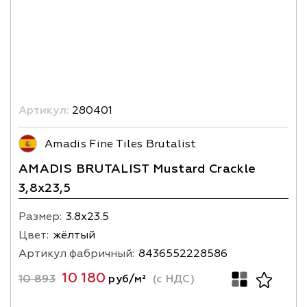
Артикул:
280401
Amadis Fine Tiles Brutalist
AMADIS BRUTALIST Mustard Crackle
3,8х23,5
Размер:
3.8х23.5
Цвет:
жёлтый
Артикул фабричный:
8436552228586
10 180
10 893
руб/м²
(с НДС)