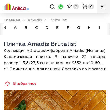
0
0
Главная
→
Amadis
→
Brutalist
4
A
B
C
D
E
F
G
H
I
Плитка Amadis Brutalist
Коллекция «Brutalist» фабрики Amadis (Испания).
Керамическая плитка. В наличии 22 товара,
размеры 3,8х23,5 см с ценами от 9332 до 10180 ₽/
м². Применение: для ванной. Доставка по Москве и
всей России; при покупке — дизайн-проект
раскладки в подарок.
В избранное