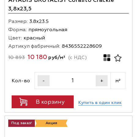
AMADIS BRUTALIST Coralito Crackle
3,8х23,5
Размер:
3.8х23.5
Форма:
прямоугольная
Цвет:
красный
Артикул фабричный:
8436552228609
10 180
10 893
руб/м²
(с НДС)
Кол-во
м²
-
+
В корзину
Купить в один клик
Под заказ!
Акция