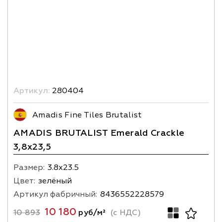
Артикул:
280404
Amadis Fine Tiles Brutalist
AMADIS BRUTALIST Emerald Crackle
3,8х23,5
Размер:
3.8х23.5
Цвет:
зелёный
Артикул фабричный:
8436552228579
10 180
10 893
руб/м²
(с НДС)