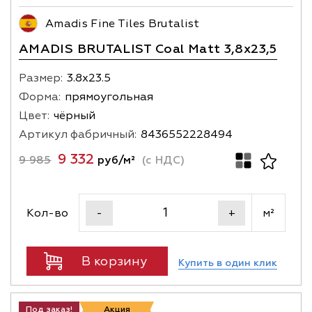
Amadis Fine Tiles Brutalist
AMADIS BRUTALIST Coal Matt 3,8х23,5
Размер:
3.8х23.5
Форма:
прямоугольная
Цвет:
чёрный
Артикул фабричный:
8436552228494
9 332
9 985
руб/м²
(с НДС)
Кол-во
м²
-
+
В корзину
Купить в один клик
Под заказ!
Акция