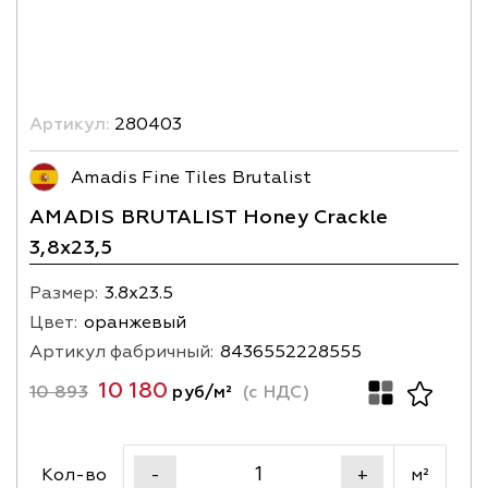
Артикул:
280403
Amadis Fine Tiles Brutalist
AMADIS BRUTALIST Honey Crackle
3,8х23,5
Размер:
3.8х23.5
Цвет:
оранжевый
Артикул фабричный:
8436552228555
10 180
10 893
руб/м²
(с НДС)
Кол-во
м²
-
+