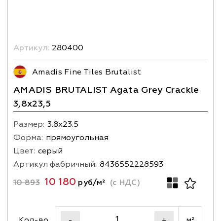
Артикул:
280400
Amadis Fine Tiles Brutalist
AMADIS BRUTALIST Agata Grey Crackle
3,8х23,5
Размер:
3.8х23.5
Форма:
прямоугольная
Цвет:
серый
Артикул фабричный:
8436552228593
10 180
10 893
руб/м²
(с НДС)
Кол-во
м²
-
+