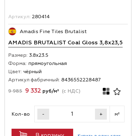
Артикул:
280414
Amadis Fine Tiles Brutalist
AMADIS BRUTALIST Coal Gloss 3,8х23,5
Размер:
3.8х23.5
Форма:
прямоугольная
Цвет:
чёрный
Артикул фабричный:
8436552228487
9 332
9 985
руб/м²
(с НДС)
Кол-во
м²
-
+
В корзину
Купить в один клик