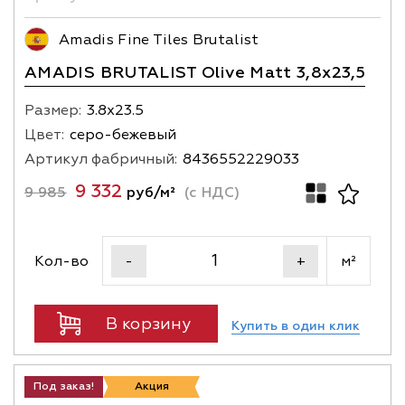
Amadis Fine Tiles Brutalist
AMADIS BRUTALIST Olive Matt 3,8х23,5
Размер:
3.8х23.5
Цвет:
серо-бежевый
Артикул фабричный:
8436552229033
9 332
9 985
руб/м²
(с НДС)
Кол-во
м²
-
+
В корзину
Купить в один клик
Под заказ!
Акция