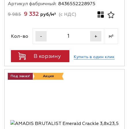
Артикул фабричный:
8436552228975
9 332
9 985
руб/м²
(с НДС)
Кол-во
м²
-
+
В корзину
Купить в один клик
Под заказ!
Акция