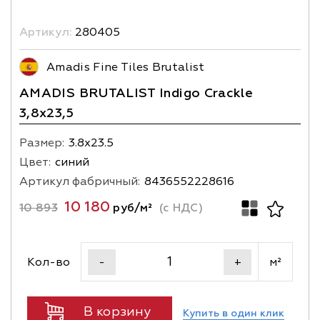
Артикул:
280405
Amadis Fine Tiles Brutalist
AMADIS BRUTALIST Indigo Crackle
3,8х23,5
Размер:
3.8х23.5
Цвет:
синий
Артикул фабричный:
8436552228616
10 180
10 893
руб/м²
(с НДС)
Кол-во
м²
-
+
В корзину
Купить в один клик