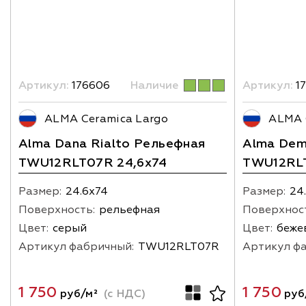
Артикул:
176606
Наличие
Артикул:
17
ALMA Ceramica Largo
ALMA 
Alma Dana Rialto Рельефная
Alma Dem
TWU12RLT07R 24,6x74
TWU12RLT
Размер:
24.6х74
Размер:
24
Поверхность:
рельефная
Поверхнос
Цвет:
серый
Цвет:
беже
Артикул фабричный:
TWU12RLT07R
Артикул ф
1 750
1 750
руб/м²
(с НДС)
руб