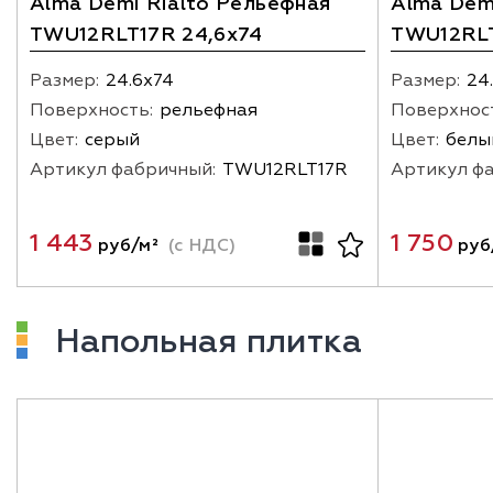
Alma Demi Rialto Рельефная
Alma Dem
TWU12RLT17R 24,6x74
TWU12RLT
Размер:
24.6х74
Размер:
24
Поверхность:
рельефная
Поверхнос
Цвет:
серый
Цвет:
белы
Артикул фабричный:
TWU12RLT17R
Артикул ф
1 443
1 750
руб/м²
(с НДС)
руб
Напольная плитка