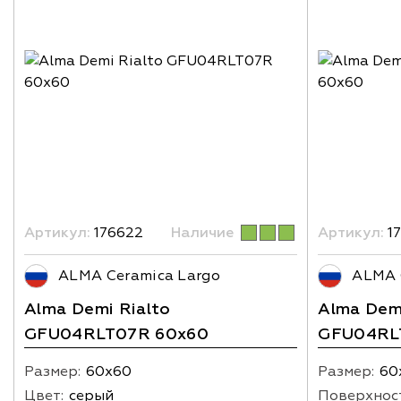
Артикул:
176622
Наличие
Артикул:
17
ALMA Ceramica Largo
ALMA 
Alma Demi Rialto
Alma Demi
GFU04RLT07R 60x60
GFU04RL
Размер:
60х60
Размер:
60
Цвет:
серый
Поверхнос