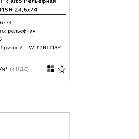
i Rialto Рельефная
18R 24,6x74
.6х74
ть:
рельефная
й
абричный:
TWU12RLT18R
/м²
(с НДС)