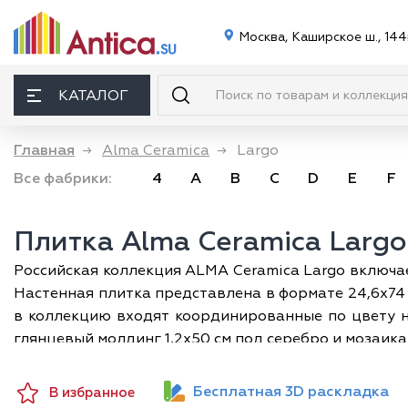
Москва, Каширское ш., 144
КАТАЛОГ
Главная
→
Alma Ceramica
→
Largo
Все фабрики:
4
A
B
C
D
E
F
Плитка Alma Ceramica Larg
Российская коллекция ALMA Ceramica Largo включае
Настенная плитка представлена в формате 24,6х74 
в коллекцию входят координированные по цвету н
глянцевый молдинг 1,2х50 см под серебро и мозаика
Плитка Альма Керамика Ларго используется для от
урбанистическом, минималистическом стиле. С по
Бесплатная 3D раскладка
В избранное
изысканные ноты в аскетичный минимализм отделки.