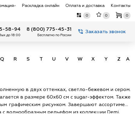
рмация
Раскладка онлайн
Оплата и доставка
Контакты
0
0
0
75-58-94
8 (800) 775-45-31
Заказать звонок
 Вых до 18:00
Бесплатно по России
Q
R
S
T
U
V
W
X
Y
Z
А -
олненную в двух оттенках, светло-бежевом и сером.
гается в размере 60х60 см с sugar-эффектом. Также
ным графическим рисунком. Завершают ассортимент
ка с волнообразным рельефом из коллекции Demi.
рихожих, холлов и других помещений в современном
ства, выделяются функциональные зоны. Он вносит
тукатуркой, санфаянсом, металлом, стеклом. Плитка