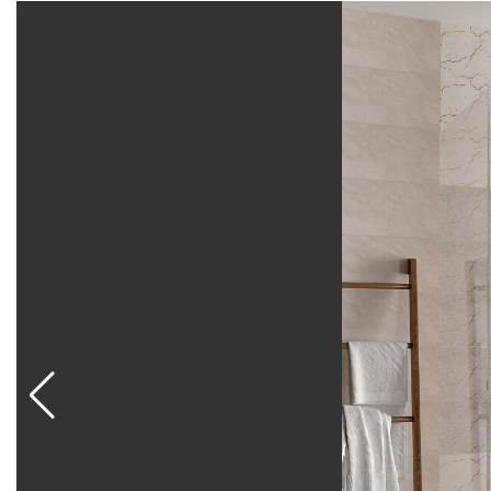
прочна, влагостойка, устойчива к истиранию, механ