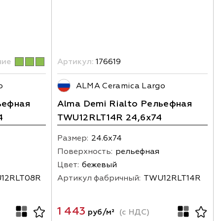
чие
Артикул:
176619
o
ALMA Ceramica Largo
ьефная
Alma Demi Rialto Рельефная
4
TWU12RLT14R 24,6x74
Размер:
24.6х74
Поверхность:
рельефная
Цвет:
бежевый
12RLT08R
Артикул фабричный:
TWU12RLT14R
1 443
руб/м²
(с НДС)