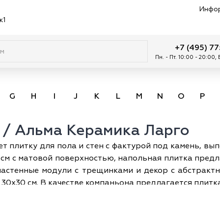
Инфо
к1
+7 (495) 7
Пн. - Пт. 10:00 - 20:00,
G
H
I
J
K
L
M
N
O
P
o / Альма Керамика Ларго
т плитку для пола и стен с фактурой под камень, вып
см с матовой поверхностью, напольная плитка предла
астенные модули с трещинками и декор с абстракт
 30х30 см. В качестве компаньона предлагается плит
делки ванных комнат, душевых, санузлов, кухонь, п
мощью декора осуществляется зонирование простран
 Коллекция хорошо сочетается с бетоном, камнем, ш