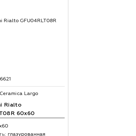
6621
Ceramica Largo
 Rialto
T08R 60x60
х60
ть:
глазурованная