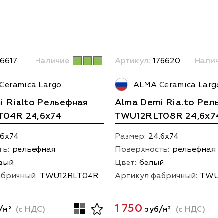
6617
Наличие
Артикул:
176620
Нали
Ceramica Largo
ALMA Ceramica Larg
i Rialto Рельефная
Alma Demi Rialto Рел
04R 24,6x74
TWU12RLT08R 24,6x7
.6х74
Размер:
24.6х74
ть:
рельефная
Поверхность:
рельефная
вый
Цвет:
белый
абричный:
TWU12RLT04R
Артикул фабричный:
TWU
1 750
/м²
(с НДС)
руб/м²
(с НДС)