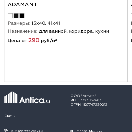
ADAMANT
Размеры:
15х40, 41х41
Назначение:
для ванной, коридора, кухни
290
Цена от
руб/м²
ООО "Антика"
ИНН: 7723857463
ОГРН: 1127747250212
Статьи
8 (495) 775-58-94
115561, Москва,