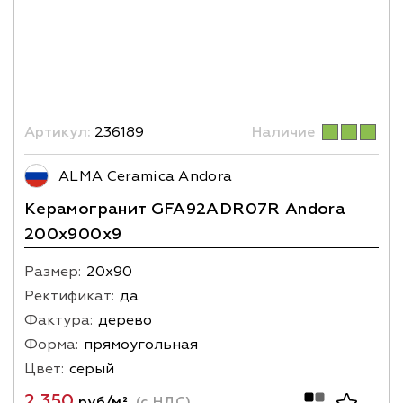
Артикул:
236189
Наличие
ALMA Ceramica Andora
Керамогранит GFA92ADR07R Andora
200х900x9
Размер:
20х90
Ректификат:
да
Фактура:
дерево
Форма:
прямоугольная
Цвет:
серый
2 350
руб/м²
(с НДС)