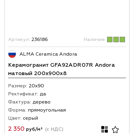
Артикул:
236186
Наличие
ALMA Ceramica Andora
Керамогранит GFA92ADR07R Andora
матовый 200х900x8
Размер:
20х90
Ректификат:
да
Фактура:
дерево
Форма:
прямоугольная
Цвет:
серый
2 350
руб/м²
(с НДС)