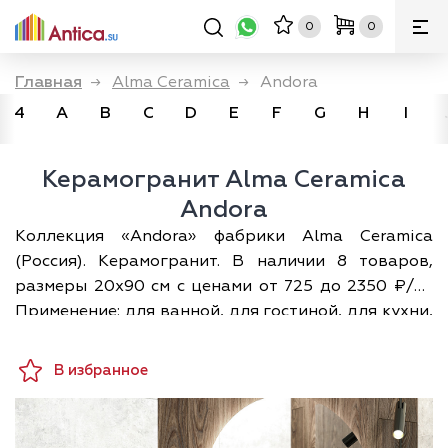
0
0
Главная
→
Alma Ceramica
→
Andora
4
A
B
C
D
E
F
G
H
I
Керамогранит Alma Ceramica
Andora
Коллекция «Andora» фабрики Alma Ceramica
(Россия). Керамогранит. В наличии 8 товаров,
размеры 20х90 см с ценами от 725 до 2350 ₽/м².
Применение: для ванной, для гостиной, для кухни,
для прихожей, для спальни, для туалета. Доставка
по Москве и всей России; при покупке — дизайн-
В избранное
проект раскладки в подарок.