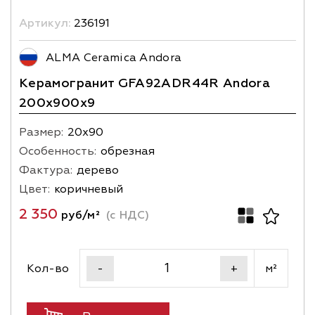
Артикул:
236191
ALMA Ceramica Andora
Керамогранит GFA92ADR44R Andora
200х900x9
Размер:
20х90
Особенность:
обрезная
Фактура:
дерево
Цвет:
коричневый
2 350
руб/м²
(с НДС)
Кол-во
м²
-
+