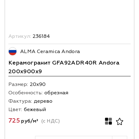
Артикул:
236184
ALMA Ceramica Andora
Керамогранит GFA92ADR40R Andora
200х900x9
Размер:
20х90
Особенность:
обрезная
Фактура:
дерево
Цвет:
бежевый
725
руб/м²
(с НДС)