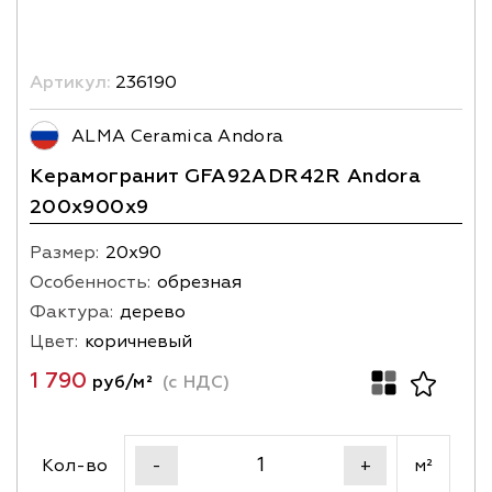
Артикул:
236190
ALMA Ceramica Andora
Керамогранит GFA92ADR42R Andora
200х900x9
Размер:
20х90
Особенность:
обрезная
Фактура:
дерево
Цвет:
коричневый
1 790
руб/м²
(с НДС)
Кол-во
м²
-
+