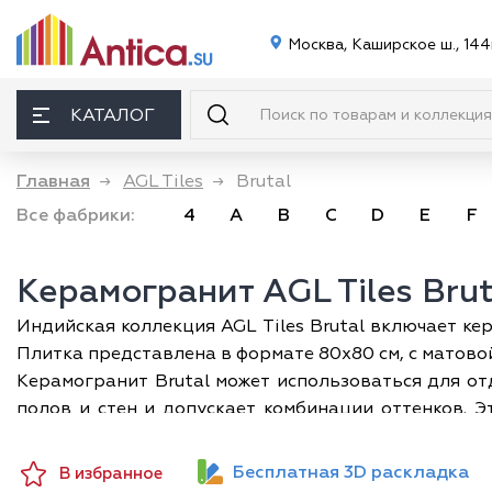
Москва, Каширское ш., 144
КАТАЛОГ
Главная
→
AGL Tiles
→
Brutal
Все фабрики:
4
A
B
C
D
E
F
Керамогранит AGL Tiles Brut
Индийская коллекция AGL Tiles Brutal включает ке
Плитка представлена в формате 80х80 см, с матово
Керамогранит Brutal может использоваться для от
полов и стен и допускает комбинации оттенков. 
минималистическом, лофтовом, рустикальном, ви
металлом, ахроматической гаммой, яркими цвет
Бесплатная 3D раскладка
В избранное
ощущение естественности и комфорта. Фактура бето