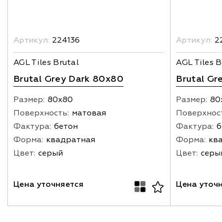
Артикул:
224136
Артикул:
2
AGL Tiles Brutal
AGL Tiles B
Brutal Grey Dark 80x80
Brutal Gr
Размер:
80х80
Размер:
80
Поверхность:
матовая
Поверхнос
Фактура:
бетон
Фактура:
б
Форма:
квадратная
Форма:
кв
Цвет:
серый
Цвет:
серы
Цена уточняется
Цена уточ