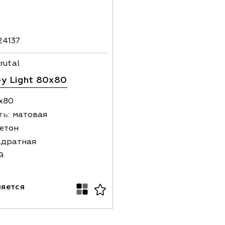
24137
rutal
ey Light 80x80
х80
ть:
матовая
етон
адратная
й
няется