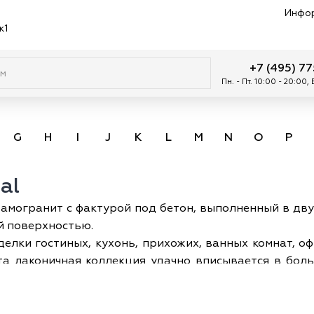
Инфо
к1
+7 (495) 7
Пн. - Пт. 10:00 - 20:00,
G
H
I
J
K
L
M
N
O
P
al
рамогранит с фактурой под бетон, выполненный в дв
й поверхностью.
делки гостиных, кухонь, прихожих, ванных комнат, о
Эта лаконичная коллекция удачно вписывается в бо
нтажном стилях, хорошо сочетается с современной 
овыми акцентами. Она универсальна и создает гар
на в ахроматической гамме уже много лет находится