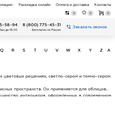
рмация
Раскладка онлайн
Оплата и доставка
Контакты
0
0
0
75-58-94
8 (800) 775-45-31
Заказать звонок
 Вых до 18:00
Бесплатно по России
Q
R
S
T
U
V
W
X
Y
Z
А -
ух цветовых решениях, светло-сером и темно-сером.
фисных пространств. Он применяется для облицовки
льшинство интерьеров, оформленных в современном
мебелью, санфаянсом, камнем, бетоном, деревом,
моничный фон для любой обстановки, придает ей
 на вершине тренда в сфере керамических покрытий.