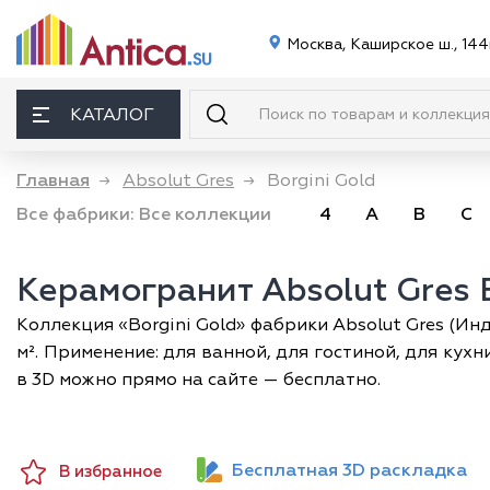
Москва, Каширское ш., 144
КАТАЛОГ
Главная
→
Absolut Gres
→
Borgini Gold
Все фабрики:
Все коллекции
4
A
B
C
Керамогранит Absolut Gres B
Коллекция «Borgini Gold» фабрики Absolut Gres (Ин
м². Применение: для ванной, для гостиной, для кух
в 3D можно прямо на сайте — бесплатно.
Бесплатная 3D раскладка
В избранное