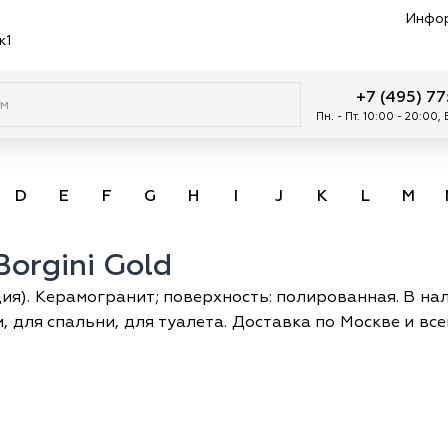
Инфо
к1
+7 (495) 7
Пн. - Пт. 10:00 - 20:00,
D
E
F
G
H
I
J
K
L
M
orgini Gold
дия). Керамогранит; поверхность: полированная. В нал
ни, для спальни, для туалета. Доставка по Москве и в