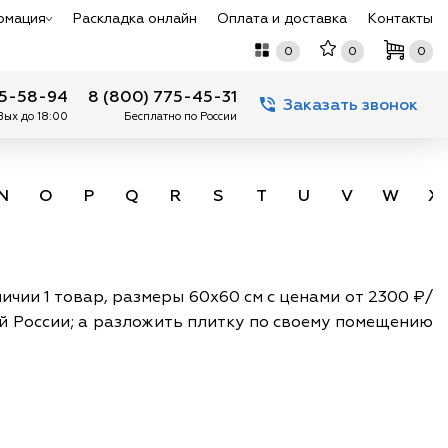
рмация
Раскладка онлайн
Оплата и доставка
Контакты
0
0
0
75-58-94
8 (800) 775-45-31
Заказать звонок
 Вых до 18:00
Бесплатно по России
N
O
P
Q
R
S
T
U
V
W
X
ичии 1 товар, размеры 60х60 см с ценами от 2300 ₽/
сей России; а разложить плитку по своему помещению