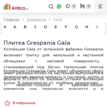
0
0
Главная
→
Grespania
→
Gala
4
A
B
C
D
E
F
G
H
I
Плитка Grespania Gala
Коллекция Gala от испанской фабрики Grespania
включает плитку для напольной и настенной
облицовки с матовой поверхностью,
стилизованной под бетон. Напольная плитка
Коллекция Grespania Gala имеет обширную сферу
имеет размеры 60х60 см, настенная выпускается в
применения: ванные комнаты и гостиные, холлы и
формате 31,5х100 см. Базовые оттенки коллекции
кухни. В зависимости от подбора декоративных
– небесно-голубой и кремово-белый.
элементов она прекрасно впишется и в
Однотонную настенную плитку дополняют
классический, и в современный интерьер
декорированные модули: структурированная
различной стилевой направленности. Благодаря
плитка с изящным рисунком под текстиль и очень
В избранное
нейтральному цветовому решению плитка Gala