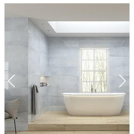
эффектный декор под натуральный камень с
хорошо сочетается с деревянной мебелью,
разноцветными слоями. Также сюда входит
стеклом, зеркальными поверхностями,
плитка под мозаику двух видов, с орнаментами в
металлическими предметами интерьера.
стиле пэчворк и с имитацией древесной текстуры,
с разным направлением рисунка на элементах.