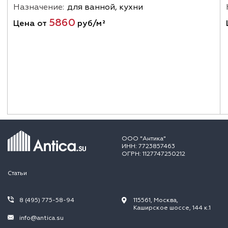
Назначение:
для ванной, кухни
5860
Цена от
руб/м²
ООО "Антика"
ИНН: 7723857463
ОГРН: 1127747250212
Статьи
8 (495) 775-58-94
115561, Москва,
Каширское шоссе, 144 к.1
info@antica.su