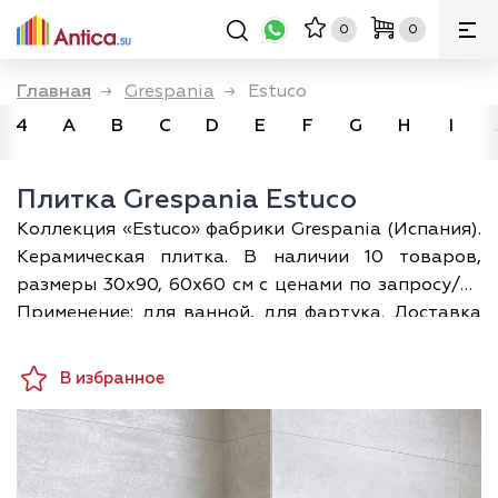
0
0
Главная
→
Grespania
→
Estuco
4
A
B
C
D
E
F
G
H
I
Плитка Grespania Estuco
Коллекция «Estuco» фабрики Grespania (Испания).
Керамическая плитка. В наличии 10 товаров,
размеры 30х90, 60х60 см с ценами по запросу/м².
Применение: для ванной, для фартука. Доставка
по Москве и всей России; а разложить плитку по
своему помещению в 3D можно прямо на сайте —
В избранное
бесплатно.