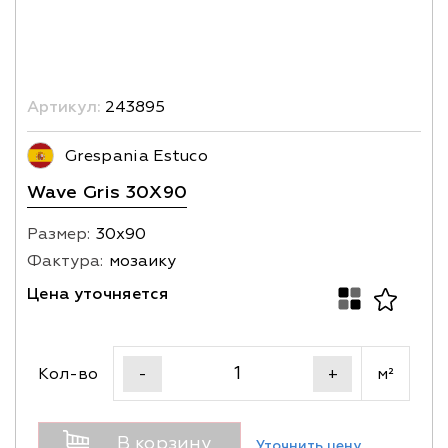
Артикул:
243895
Grespania Estuco
Wave Gris 30X90
Размер:
30х90
Фактура:
мозаику
Цена уточняется
Кол-во
м²
-
+
В корзину
Уточнить цену