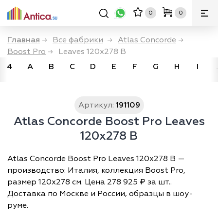
0
0
Главная
→
Все фабрики
→
Atlas Concorde
→
Boost Pro
→
Leaves 120x278 B
4
A
B
C
D
E
F
G
H
I
Артикул:
191109
Atlas Concorde Boost Pro Leaves
120x278 B
Atlas Concorde Boost Pro Leaves 120x278 B —
производство: Италия, коллекция Boost Pro,
размер 120х278 см. Цена 278 925 ₽ за шт..
Доставка по Москве и России, образцы в шоу-
руме.