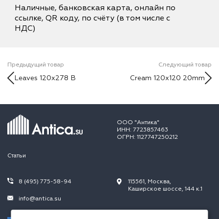
Наличные, банковская карта, онлайн по
ссылке, QR коду, по счёту (в том числе с
НДС)
Предыдущий товар
Следующий товар
Leaves 120x278 B
Cream 120x120 20mm
ООО "Антика"
ИНН: 7723857463
ОГРН: 1127747250212
Статьи
8 (495) 775-58-94
115561, Москва,
Каширское шоссе, 144 к.1
info@antica.su