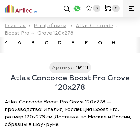
0
0
Главная
→
Все фабрики
→
Atlas Concorde
→
Boost Pro
→
Grove 120x278
4
A
B
C
D
E
F
G
H
I
Артикул:
191111
Atlas Concorde Boost Pro Grove
120x278
Atlas Concorde Boost Pro Grove 120x278 —
производство: Италия, коллекция Boost Pro,
размер 120х278 см. Доставка по Москве и России,
образцы в шоу-руме.