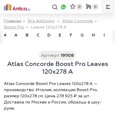
0
0
Главная
→
Все фабрики
→
Atlas Concorde
→
Boost Pro
→
Leaves 120x278 A
4
A
B
C
D
E
F
G
H
I
Артикул:
191108
Atlas Concorde Boost Pro Leaves
120x278 A
Atlas Concorde Boost Pro Leaves 120x278 A —
производство: Италия, коллекция Boost Pro,
размер 120х278 см. Цена 278 925 ₽ за шт..
Доставка по Москве и России, образцы в шоу-
руме.