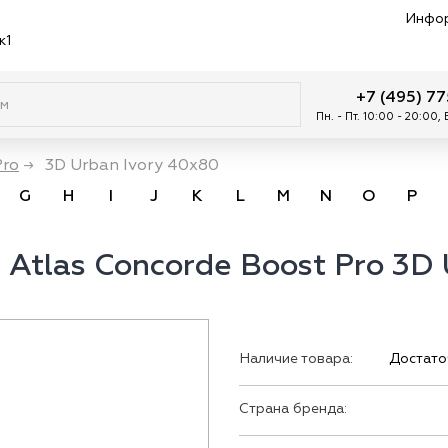
Инфо
к1
+7 (495) 7
Пн. - Пт. 10:00 - 20:00,
Pro
→
3D Urban Ivory 40x80
G
H
I
J
K
L
M
N
O
P
Atlas Concorde Boost Pro 3D 
Наличие товара:
Достато
Страна бренда: