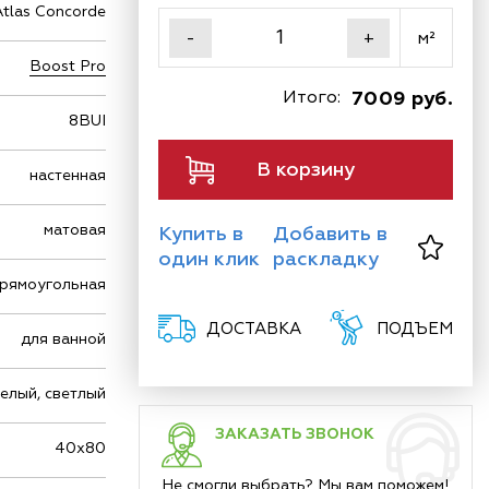
Atlas Concorde
м²
-
+
Boost Pro
Итого:
7009 руб.
8BUI
В корзину
настенная
матовая
Купить в
Добавить в
один клик
раскладку
рямоугольная
ДОСТАВКА
ПОДЪЕМ
для ванной
елый, светлый
ЗАКАЗАТЬ ЗВОНОК
40х80
Не смогли выбрать? Мы вам поможем!