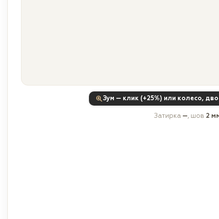
Зум — клик (+25%) или колесо, дв
Затирка
—
, шов
2 м