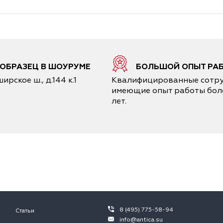
1 ОБРАЗЕЦ В ШОУРУМЕ
БОЛЬШОЙ ОПЫТ РА
ирское ш., д.144 к.1
Квалифицированные сотру
имеющие опыт работы боле
лет.
8 (495) 775-58-94
Статьи
info@antica.su