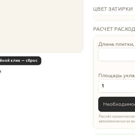
ЦВЕТ ЗАТИРКИ
РАСЧЁТ РАСХО
Длина плитки,
ойной клик — сброс
м
Площадь уклад
Необходимое
Расчёт ориентирово
автоматически из в