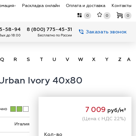
рмация
Раскладка онлайн
Оплата и доставка
Контакты
0
0
0
75-58-94
8 (800) 775-45-31
Заказать звонок
 Вых до 18:00
Бесплатно по России
Q
R
S
T
U
V
W
X
Y
Z
А -
Urban Ivory 40x80
7 009
чно
руб/м²
(Цена с НДС 22%)
Италия
Кол-во