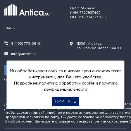
ООО "Антика"
ИНН: 7723857463
ОГРН: 1127747250212
Статьи
8 (495) 775-58-94
115561, Москва,
Каширское шоссе, 144 к.1
info@antica.su
Заказать звонок
Мы обрабатываем cookies и используем аналитические
инструменты, для Вашего удобства.
Режим работы:
Подробнее:
политика обработки cookie
и
политика
Пн.-Пт. 10.00-20.00,
Сб.-Вс. 10.00-18.00
конфиденциальности
ПРИНЯТЬ
Данный интернет сайт носит исключительно информационный характер и
Для получения подробной информации о стоимости и сроках выполне
Чтобы сделать наш сайт удобнее и персонализированее для вас мы ис
Продолжая навигацию по сайту, Вы даёте согласие на обработку перс
В любой момент Вы можете отозвать согласия, запретить сохранение C