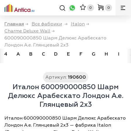
0
0
Главная
→
Все фабрики
→
Italon
→
Charme Deluxe Wall
→
600090000850 Шарм Делюкс Арабескато
Лондон А.е. Глянцевый 2х3
4
A
B
C
D
E
F
G
H
I
Артикул:
190600
Италон 600090000850 Шарм
Делюкс Арабескато Лондон А.е.
Глянцевый 2х3
Италон 600090000850 Шарм Делюкс Арабескато
Лондон А.е. Глянцевый 2х3 — фабрика Italon