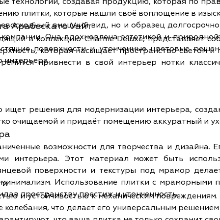
 технологии, создавая продукцию, которая по праву
нию плитки, которые нашли своё воплощение в изыск
шний вид, но и образец долгосрочной надежности. Коллекция Charme 
а Арабескато Уайт
компании. Она вдохновлена эстетикой и природной
ящий в коллекцию Charme Deluxe, представляет соб
естящие поверхности и утонченные цветовые решен
рхность, которая насыщает пространство светом и п
о интерьера.
ести в свой интерьер нотки классической роскоши. Основные ха
о ищет решения для модернизации интерьера, создан
егко очищаемой и придаёт помещению аккуратный и у
ра
ниченные возможности для творчества и дизайна. Е
ми интерьера. Этот материал может быть исполь
и минимализм. Использование плитки с мраморными 
ти
идав пространству престиж и утонченность.
остью и устойчивостью к механическим повреждениям.
 колебания, что делает его универсальным решением 
гарантируют, что ваша плитка не только сохранит сво