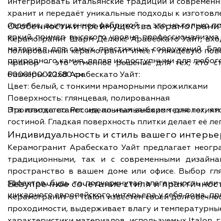
интегрировать итальянские традиции и современные
хранит и передаёт уникальные подходы к изготовле
изделие, выпущенное фабрикой, — это не только превосходный вне
Особенности и преимущества керамогранит
яркий пример высокого уровня профессионализма 
Керамогранит Шарм Делюкс Арабескато Уайт, вход
материал для самых престижных сооружений. Бл
полированный керамогранит имеет глянцевую пове
природного камня, делая их доступными для любог
мрамор — это отменное решение для тех, кто стремится привн
600010002258 Арабескато Уайт:
Размеры: 40х80 см
Цвет: белый, с тонкими мраморными прожилками
Поверхность: глянцевая, полированная
Производство: Россия, по итальянским технологиям
Эта плитка станет идеальным выбором для тех, кт
гостиной. Гладкая поверхность плитки делает её л
Индивидуальность и стиль вашего интерье
Керамогранит Арабескато Уайт предлагает неогра
традиционными, так и с современными дизайна
пространство в вашем доме или офисе. Выбор глянцевой поверхности и текстуры под мрамор делает возможным создание разнообразных визуальных
эффектов, будь то подчеркнутая элегантность ил
Безупречное сочетание стиля и практичнос
шикарного европейского интерьера у себя дома, пр
Керамогранит от Italon известен своей долговечн
проходимости, выдерживает влагу и температурные
характеристики материалов, используемых Italon, 