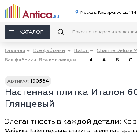
Москва, Каширское ш., 144
КАТАЛОГ
Главная
→
Все фабрики
→
Italon
→
Charme Deluxe W
Все фабрики:
Все коллекции
4
A
B
C
Артикул:
190584
Настенная плитка Италон 
Глянцевый
Элегантность в каждой детали: Ке
Фабрика Italon издавна славится своим мастерств