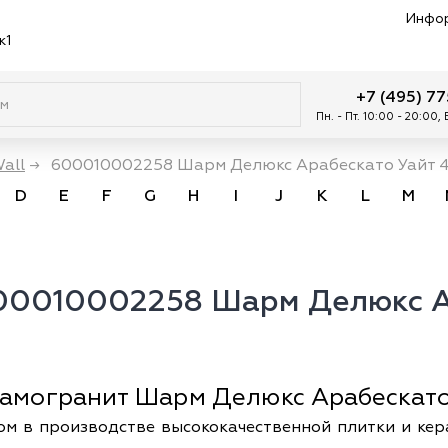
Инфо
к1
+7 (495) 7
Пн. - Пт. 10:00 - 20:00,
all
→
600010002258 Шарм Делюкс Арабескато Уайт 
D
E
F
G
H
I
J
K
L
M
600010002258 Шарм Делюкс А
рамогранит Шарм Делюкс Арабескато 
ом в производстве высококачественной плитки и кер