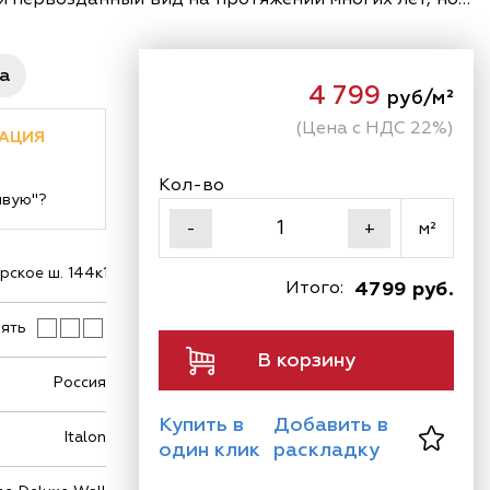
высшего уровня.
ра
4 799
руб/м²
(Цена с НДС 22%)
АЦИЯ
Кол-во
ивую"?
м²
-
+
ское ш. 144к1
Итого:
4799 руб.
ять
В корзину
Россия
Купить в
Добавить в
Italon
один клик
раскладку