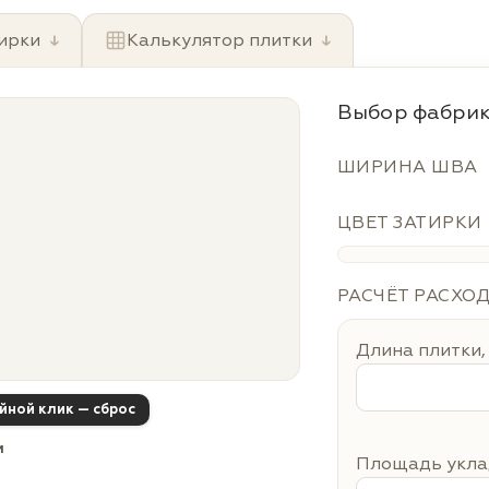
ирки
↓
Калькулятор плитки
↓
Выбор фабрик
ШИРИНА ШВА
ЦВЕТ ЗАТИРКИ
РАСЧЁТ РАСХО
Длина плитки,
ойной клик — сброс
м
Площадь уклад