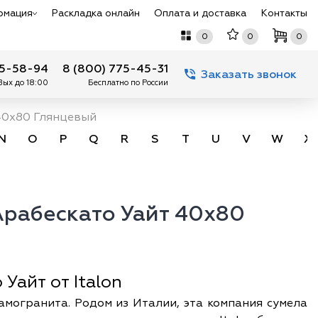
рмация
Раскладка онлайн
Оплата и доставка
Контакты
0
0
0
75-58-94
8 (800) 775-45-31
Заказать звонок
 Вых до 18:00
Бесплатно по России
40х80 Глянцевый
N
O
P
Q
R
S
T
U
V
W
X
рабескато Уайт 40х80
Уайт от Italon
амогранита. Родом из Италии, эта компания сумела