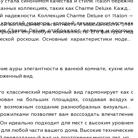
 стала синонимом качества и стиля. Italon бережно
анных коллекциях, таких как Charme Deluxe. Каждое
Deluxe от Italon —
 красотой мрамора, который веками почитался как
ой воплощение элегантности и изысканности. Этот
ия Charme Deluxe отображают величие и роскошь
ридает ему особую изысканность. Его фактура под
рактеристики модели
ие ауры элегантности в ванной комнате, кухне или
хоженный вид.
го классический мраморный вид гармонирует как с
зован на больших площадях, создавая воздух и
прожилками позволяет вам воссоздать впечатление
 Он идеально подходит для мест с высоким уровнем
для любой части вашего дома. Высокие технические
й первозданный вид на протяжении многих лет, но и