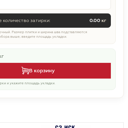
 количество затирки:
0.00
кг
чный. Размер плитки и ширина шва подставляются
ыбора выше; введите площадь укладки.
кг
В корзину
рки и укажите площадь укладки.