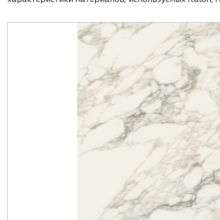
обеспечит безопасность вашего помещения. Погрузитесь в мир идеальных интерьеров с керамогранитом Шарм Делюкс Арабескато Уайт от Italon. Создайте
пространство, которое будет вдохновлять и радоват