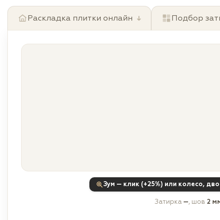
Раскладка плитки онлайн
↓
Подбор зат
Зум — клик (+25%) или колесо, дв
Затирка
—
, шов
2 м