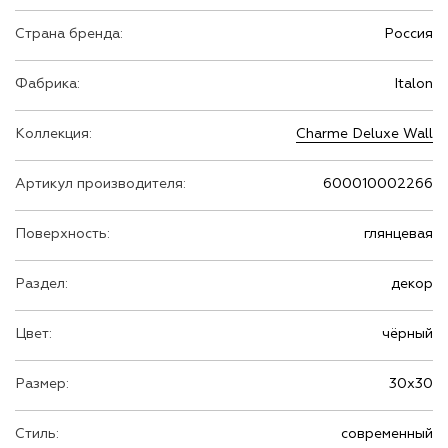
декоративных возможностей и широкий выбор
Страна бренда:
Россия
размеров и текстур. Независимо от того, какой
стиль интерьера вы предпочитаете —
Фабрика:
Italon
классический, современный или авангардный,
плитка из этого ряда предоставит вам всю
Коллекция:
Charme Deluxe Wall
полноту выбора и возможностей для творческого
самовыражения. Она подходит как для
Артикул производителя:
600010002266
внутренних помещений, так и для создания по-
настоящему эксклюзивных уличных пространств.
Поверхность:
глянцевая
Таким образом, плитка "Шарм Делюкс Сахара
Глиттер Глянцевый" — это совершенство формы и
Раздел:
декор
содержания, которое станет идеальным
решением, подчеркивающим индивидуальность и
Цвет:
чёрный
утонченность вашего интерьера. Это выбор для
тех, кто ценит гармонию, элегантность и роскошь
Размер:
30х30
в каждой детали. Поступая на сцену интерьера,
она становится центральным элементом, который
Стиль:
современный
привносит в пространство свое необъяснимое