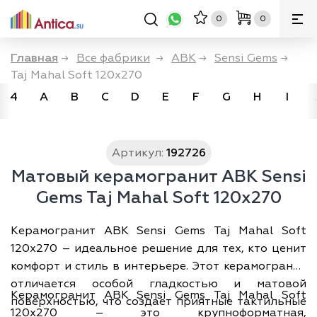
0
0
Главная
→
Все фабрики
→
ABK
→
Sensi Gems
→
Taj Mahal Soft 120x270
4
A
B
C
D
E
F
G
H
I
Артикул:
192726
Матовый керамогранит ABK Sensi
Gems Taj Mahal Soft 120x270
Керамогранит ABK Sensi Gems Taj Mahal Soft
120x270 – идеальное решение для тех, кто ценит
комфорт и стиль в интерьере. Этот керамогранит
отличается особой гладкостью и матовой
Керамогранит ABK Sensi Gems Taj Mahal Soft
поверхностью, что создает приятные тактильные
120x270 – это крупноформатная,