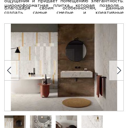
ощущения и придает помещению элегантность.
широкоформатная плитка, которая позволяет
Благодаря своим особенностям, данный
создать самые смелые и креативные
керамогранит подходит как для пола, так и для
дизайнерские решения. Ее размеры – 120х270 см
стен, что делает его универсальным выбором для
– позволят вам воплотить в жизнь самые смелые
вашего дома.
идеи и создать уникальный интерьер. Благодаря
своей натуральной бежевой окраске, этот
керамогранит прекрасно впишется в любой стиль
и цветовую гамму вашего помещения.
Керамогранит ABK Sensi Gems Taj Mahal Soft
120x270 – это производство Италии, что
гарантирует высокое качество и долговечность
данного материала. Заказывайте прямо сейчас и
создайте свой неповторимый дизайн вместе с
нами!