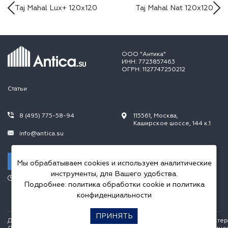
Taj Mahal Lux+ 120x120
Taj Mahal Nat 120x120
ООО "Антика"
ИНН: 7723857463
ОГРН: 1127747250212
Статьи
8 (495) 775-58-94
115561, Москва,
Каширское шоссе, 144 к.1
info@antica.su
Заказать звонок
Мы обрабатываем cookies и используем аналитические
инструменты, для Вашего удобства.
Режим работы:
Подробнее:
политика обработки cookie
и
политика
Пн.-Пт. 10.00-20.00,
Сб.-Вс. 10.00-18.00
конфиденциальности
ПРИНЯТЬ
Данный интернет сайт носит исключительно информационный характер и