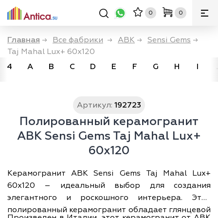
0
0
Главная
→
Все фабрики
→
ABK
→
Sensi Gems
→
Taj Mahal Lux+ 60x120
4
A
B
C
D
E
F
G
H
I
Артикул:
192723
Полированный керамогранит
ABK Sensi Gems Taj Mahal Lux+
60x120
Керамогранит ABK Sensi Gems Taj Mahal Lux+
60x120 – идеальный выбор для создания
элегантного и роскошного интерьера. Этот
полированный керамогранит обладает глянцевой
Произведен в Италии, этот керамогранит от ABK