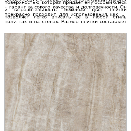
поверхностью, которая придает ему особый блеск
- гарант высокого качества и долговечности. Он
и выразительность. Бежевый цвет плитки
прекрасно подходит для использования как на
позволяет легко вписать ее в любой стиль
полу, так и на стенах. Размер плитки составляет
оформления помещения.
60х120 см, что позволяет создавать гладкие и
элегантные поверхности, не требующие большого
количества соединений. Коллекция Sensi Gems
является символом изысканности и красоты, и
превосходно вписывается в любой интерьер. Не
упустите возможность придать вашему
помещению шикарный вид с помощью
керамогранита ABK Sensi Gems Taj Mahal Lux+
60x120.