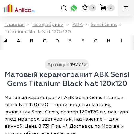
0
0
Главная
→
Все фабрики
→
ABK
→
Sensi Gems
→
Titanium Black Nat 120x120
4
A
B
C
D
E
F
G
H
I
Артикул:
192732
Матовый керамогранит ABK Sensi
Gems Titanium Black Nat 120x120
Матовый керамогранит ABK Sensi Gems Titanium
Black Nat 120x120 — производство: Италия,
коллекция Sensi Gems, размер 120х120 см, фактура
«под мрамор», цвет чёрный, назначение — для
ванной. Цена 8 731 ₽ за м². Доставка по Москве и
России, образцы в шоу-руме.