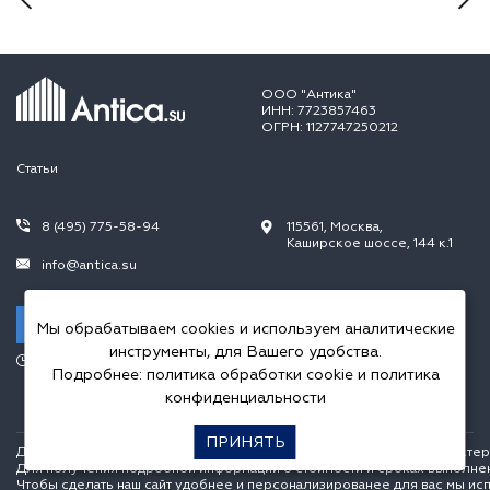
ООО "Антика"
ИНН: 7723857463
ОГРН: 1127747250212
Статьи
8 (495) 775-58-94
115561, Москва,
Каширское шоссе, 144 к.1
info@antica.su
Заказать звонок
Мы обрабатываем cookies и используем аналитические
инструменты, для Вашего удобства.
Режим работы:
Подробнее:
политика обработки cookie
и
политика
Пн.-Пт. 10.00-20.00,
Сб.-Вс. 10.00-18.00
конфиденциальности
ПРИНЯТЬ
Данный интернет сайт носит исключительно информационный характер и
Для получения подробной информации о стоимости и сроках выполне
Чтобы сделать наш сайт удобнее и персонализированее для вас мы ис