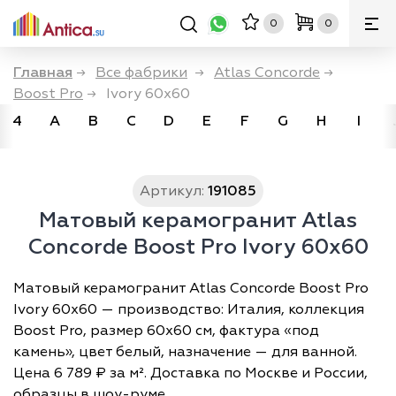
0
0
Главная
→
Все фабрики
→
Atlas Concorde
→
Boost Pro
→
Ivory 60x60
4
A
B
C
D
E
F
G
H
I
Артикул:
191085
Матовый керамогранит Atlas
Concorde Boost Pro Ivory 60x60
Матовый керамогранит Atlas Concorde Boost Pro
Ivory 60x60 — производство: Италия, коллекция
Boost Pro, размер 60х60 см, фактура «под
камень», цвет белый, назначение — для ванной.
Цена 6 789 ₽ за м². Доставка по Москве и России,
образцы в шоу-руме.