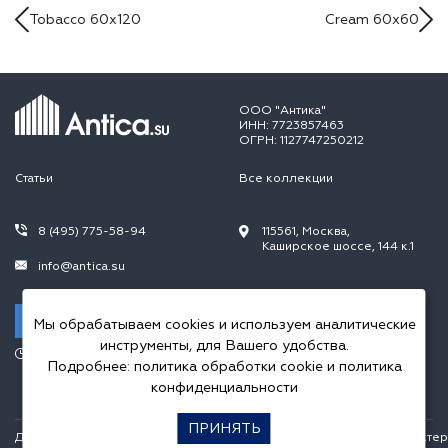
Tobacco 60x120
Cream 60x60
ООО "Антика"
ИНН: 7723857463
ОГРН: 1127747250212
Статьи
Все коллекции
8 (495) 775-58-94
115561, Москва,
Каширское шоссе, 144 к.1
info@antica.su
Заказать звонок
Мы обрабатываем cookies и используем аналитические
инструменты, для Вашего удобства.
Режим работы:
Подробнее:
политика обработки cookie
и
политика
Пн.-Пт. 10.00-20.00,
Сб.-Вс. 10.00-18.00
конфиденциальности
ПРИНЯТЬ
Данный интернет сайт носит исключительно информационный характер и