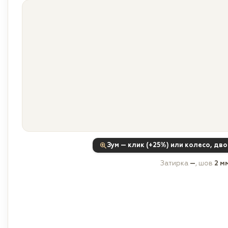
Зум — клик (+25%) или колесо, дв
Затирка
—
, шов
2 м