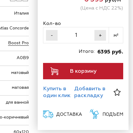
(Цена с НДС 22%)
Италия
Кол-во
Atlas Concorde
м²
-
+
Boost Pro
Итого:
6395 руб.
A0B9
В корзину
матовый
матовая
Купить в
Добавить в
один клик
раскладку
для ванной
ДОСТАВКА
ПОДЪЕМ
о-коричневый
60х120