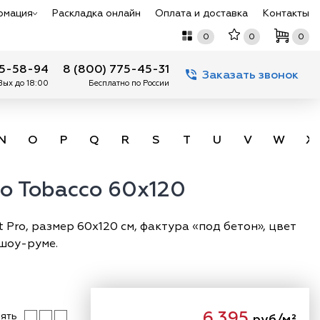
рмация
Раскладка онлайн
Оплата и доставка
Контакты
0
0
0
75-58-94
8 (800) 775-45-31
Заказать звонок
 Вых до 18:00
Бесплатно по России
N
O
P
Q
R
S
T
U
V
W
X
o Tobacco 60x120
Pro, размер 60х120 см, фактура «под бетон», цвет
 шоу-руме.
6 395
ять
руб/м²