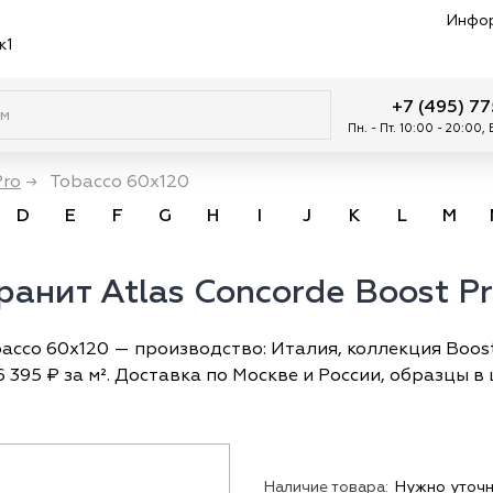
Инфо
к1
+7 (495) 7
Пн. - Пт. 10:00 - 20:00,
Pro
→
Tobacco 60x120
D
E
F
G
H
I
J
K
L
M
анит Atlas Concorde Boost Pr
acco 60x120 — производство: Италия, коллекция Boost 
 395 ₽ за м². Доставка по Москве и России, образцы в
Наличие товара:
Нужно уточн