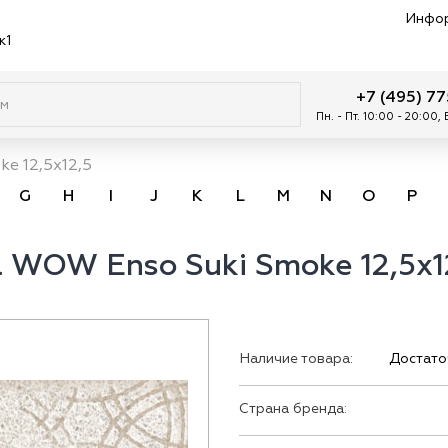
Инфо
к1
+7 (495) 7
Пн. - Пт. 10:00 - 20:00,
ke 12,5x12,5
G
H
I
J
K
L
M
N
O
P
 WOW Enso Suki Smoke 12,5x1
Наличие товара:
Достато
Страна бренда: