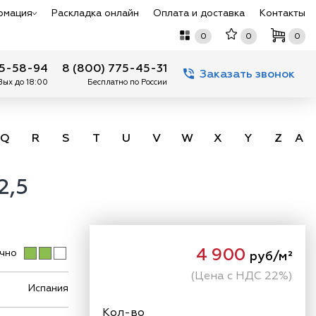
рмация
Раскладка онлайн
Оплата и доставка
Контакты
0
0
0
75-58-94
8 (800) 775-45-31
Заказать звонок
 Вых до 18:00
Бесплатно по России
Q
R
S
T
U
V
W
X
Y
Z
А -
2,5
4 900
чно
руб/м²
(Цена с НДС 22%)
Испания
Кол-во