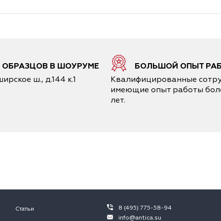
0 ОБРАЗЦОВ В ШОУРУМЕ
БОЛЬШОЙ ОПЫТ РА
ирское ш., д.144 к.1
Квалифицированные сотру
имеющие опыт работы боле
лет.
8 (495) 775-58-94
Статьи
info@antica.su