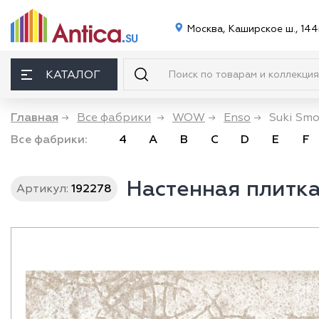
Москва, Каширское ш., 144
КАТАЛОГ
Главная
→
Все фабрики
→
WOW
→
Enso
→
Suki Smo
Все фабрики:
4
A
B
C
D
E
F
Настенная плитка
Артикул:
192278