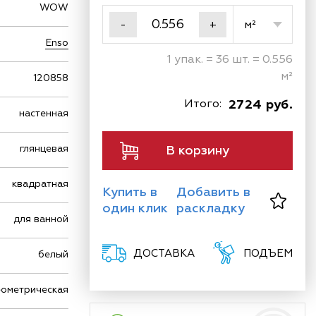
WOW
м²
-
+
Enso
1 упак. = 36 шт. = 0.556
м²
120858
Итого:
2724 руб.
настенная
глянцевая
В корзину
квадратная
Купить в
Добавить в
один клик
раскладку
для ванной
ДОСТАВКА
ПОДЪЕМ
белый
еометрическая