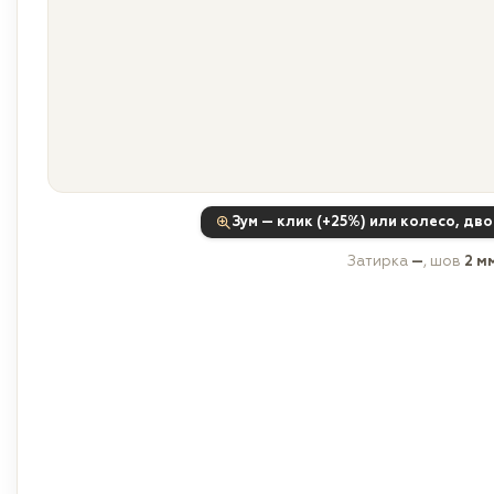
Зум — клик (+25%) или колесо, дв
Затирка
—
, шов
2 м