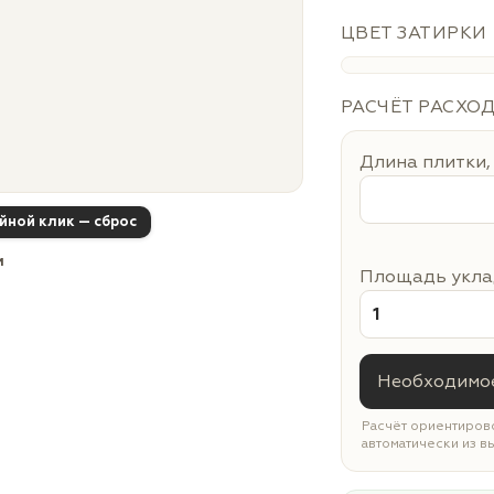
ЦВЕТ ЗАТИРКИ
РАСЧЁТ РАСХО
Длина плитки,
ойной клик — сброс
м
Площадь уклад
Необходимое
Расчёт ориентирово
автоматически из в