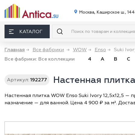
Москва, Каширское ш., 144
КАТАЛОГ
Главная
→
Все фабрики
→
WOW
→
Enso
→
Suki Ivor
Все фабрики:
Все коллекции
4
A
B
C
Настенная плитка 
Артикул:
192277
Настенная плитка WOW Enso Suki Ivory 12,5x12,5 — п
назначение — для ванной. Цена 4 900 ₽ за м². Доста