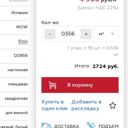
(Цена с НДС 22%)
Испания
Кол-во
WOW
м²
-
+
Enso
1 упак. = 36 шт. = 0.556
м²
120856
Итого:
2724 руб.
настенная
глянцевая
В корзину
квадратная
Купить в
Добавить в
один клик
раскладку
для ванной
ДОСТАВКА
ПОДЪЕМ
ежевый, белый