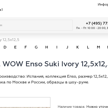
Инфо
к1
+7 (495) 7
Пн. - Пт. 10:00 - 20:00,
y 12,5x12,5
D
E
F
G
H
I
J
K
L
M
WOW Enso Suki Ivory 12,5x12,
роизводство: Испания, коллекция Enso, размер 12,5х12,
вка по Москве и России, образцы в шоу-руме.
Наличие товара:
Нужно уточн