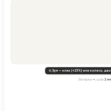
Зум — клик (+25%) или колесо, дв
Затирка
—
, шов
2 м