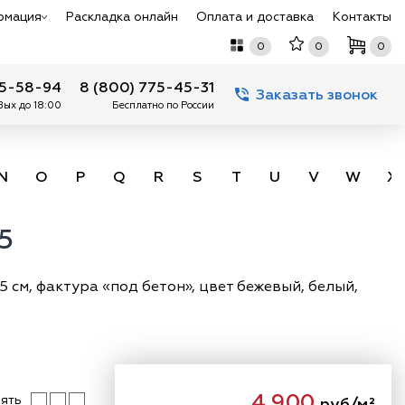
рмация
Раскладка онлайн
Оплата и доставка
Контакты
0
0
0
75-58-94
8 (800) 775-45-31
Заказать звонок
 Вых до 18:00
Бесплатно по России
N
O
P
Q
R
S
T
U
V
W
X
5
5 см, фактура «под бетон», цвет бежевый, белый,
4 900
ять
руб/м²