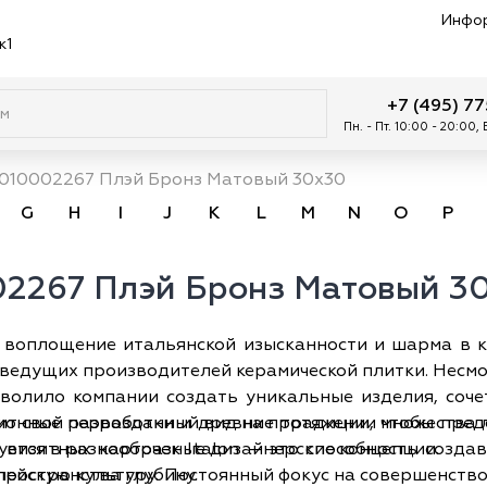
Инфо
к1
+7 (495) 7
Пн. - Пт. 10:00 - 20:00,
010002267 Плэй Бронз Матовый 30х30
G
H
I
J
K
L
M
N
O
P
2267 Плэй Бронз Матовый 3
 воплощение итальянской изысканности и шарма в к
 ведущих производителей керамической плитки. Несмот
зволило компании создать уникальные изделия, со
ционные разработки и древние традиции, чтобы пре
ит свой первозданный вид на протяжении множества л
уется в разнообразные дизайнерские концепции.
йскую культуру. Постоянный фокус на совершенство
ространства глубину.