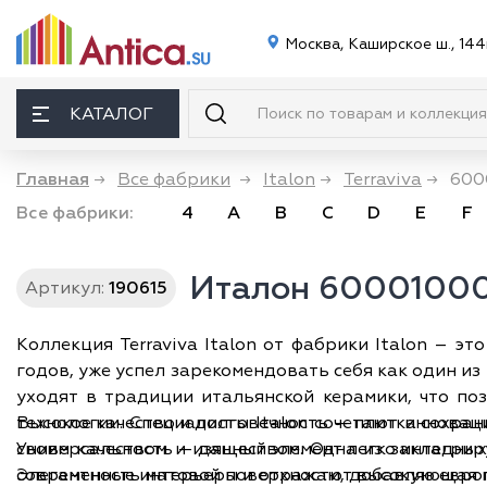
Москва, Каширское ш., 144
КАТАЛОГ
Главная
→
Все фабрики
→
Italon
→
Terraviva
→
600
Все фабрики:
4
A
B
C
D
E
F
Италон 60001000
Артикул:
190615
Коллекция
Terraviva Italon
от фабрики Italon – это
годов, уже успел зарекомендовать себя как один из
уходят в традиции итальянской керамики, что по
технологии. Специалисты Italon сочетают иннова
Высокое качество и долговечность — плитка сохран
своим качеством и изяществом. Одна из закладных визитных карточек Italon — это способность создавать продукты, которые гармонично вписываются в
Универсальность — данный элемент легко интегрир
современные интерьеры и отражают высокую европе
Элегантность матовой поверхности, добавляющая п