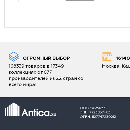
ОГРОМНЫЙ ВЫБОР
1614
168339 товаров в 17349
Москва, Каш
коллекциях от 677
производителей из 22 стран со
всего мира!
ООО "Антика"
ИНН: 7723857463
ОГРН: 1127747250212