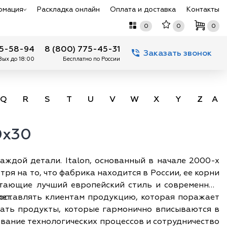
рмация
Раскладка онлайн
Оплата и доставка
Контакты
0
0
0
75-58-94
8 (800) 775-45-31
Заказать звонок
 Вых до 18:00
Бесплатно по России
Q
R
S
T
U
V
W
X
Y
Z
А -
0х30
аждой детали. Italon, основанный в начале 2000-х
ря на то, что фабрика находится в России, ее корни
четающие лучший европейский стиль и современные
доставлять клиентам продукцию, которая поражает
ет.
вание технологических процессов и сотрудничество