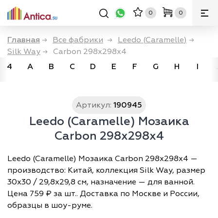
0
0
Главная
→
Все фабрики
→
Leedo (Caramelle)
→
Silk Way
→
Carbon 298х298х4
4
A
B
C
D
E
F
G
H
I
Артикул:
190945
Leedo (Caramelle) Мозаика
Carbon 298х298х4
Leedo (Caramelle) Мозаика Carbon 298х298х4 —
производство: Китай, коллекция Silk Way, размер
30х30 / 29,8х29,8 см, назначение — для ванной.
Цена 759 ₽ за шт.. Доставка по Москве и России,
образцы в шоу-руме.