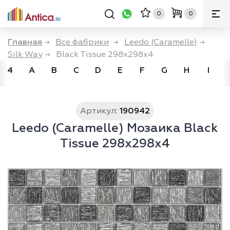
0
0
Главная
→
Все фабрики
→
Leedo (Caramelle)
→
Silk Way
→
Black Tissue 298х298х4
4
A
B
C
D
E
F
G
H
I
Артикул:
190942
Leedo (Caramelle) Мозаика Black
Tissue 298х298х4