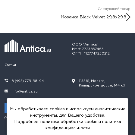
Следующий товар
Мозаика Black Velvet 29,8х29,8
ООО "Антика"
ИНН: 7723857463
ОГРН: 1127747250212
Статьи
8 (495) 775-58-94
115561, Москва,
Каширское шоссе, 144 к.1
info@antica.su
Заказать звонок
Мы обрабатываем cookies и используем аналитические
инструменты, для Вашего удобства.
Режим работы:
Подробнее:
политика обработки cookie
и
политика
Пн.-Пт. 10.00-20.00,
Сб.-Вс. 10.00-18.00
конфиденциальности