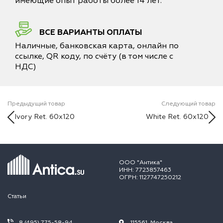
имеющие опыт работы более 14 лет.
ВСЕ ВАРИАНТЫ ОПЛАТЫ
Наличные, банковская карта, онлайн по
ссылке, QR коду, по счёту (в том числе с
НДС)
Предыдущий товар
Следующий товар
Ivory Ret. 60x120
White Ret. 60x120
ООО "Антика"
ИНН: 7723857463
ОГРН: 1127747250212
Статьи
8 (495) 775-58-94
115561, Москва,