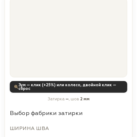
Зум — клик (+25%) или колесо, двойной клик —
сброс
Затирка
—
, шов
2 мм
Выбор фабрики затирки
ШИРИНА ШВА