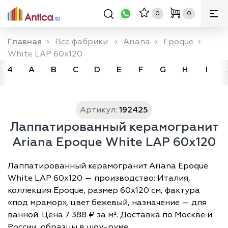
0
0
Главная
→
Все фабрики
→
Ariana
→
Epoque
→
White LAP 60x120
4
A
B
C
D
E
F
G
H
I
Артикул:
192425
Лаппатированный керамогранит
Ariana Epoque White LAP 60x120
Лаппатированный керамогранит Ariana Epoque
White LAP 60x120 — производство: Италия,
коллекция Epoque, размер 60х120 см, фактура
«под мрамор», цвет бежевый, назначение — для
ванной. Цена 7 388 ₽ за м². Доставка по Москве и
России, образцы в шоу-руме.