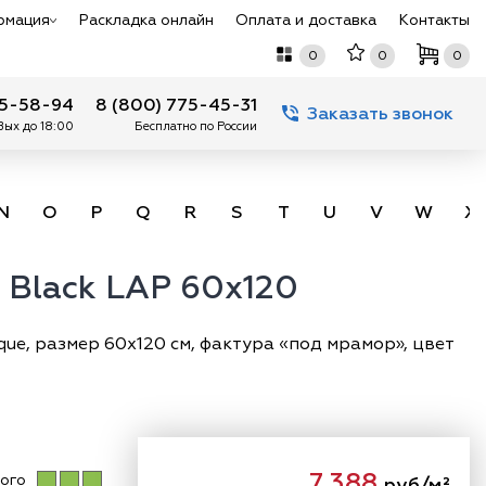
рмация
Раскладка онлайн
Оплата и доставка
Контакты
0
0
0
75-58-94
8 (800) 775-45-31
Заказать звонок
 Вых до 18:00
Бесплатно по России
N
O
P
Q
R
S
T
U
V
W
X
 Black LAP 60x120
e, размер 60х120 см, фактура «под мрамор», цвет
7 388
ого
руб/м²