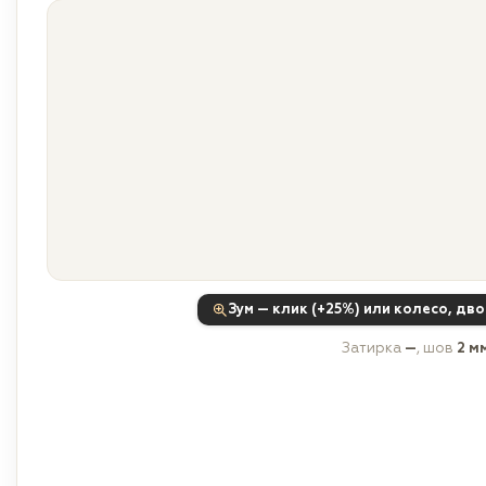
Зум — клик (+25%) или колесо, дв
Затирка
—
, шов
2 м