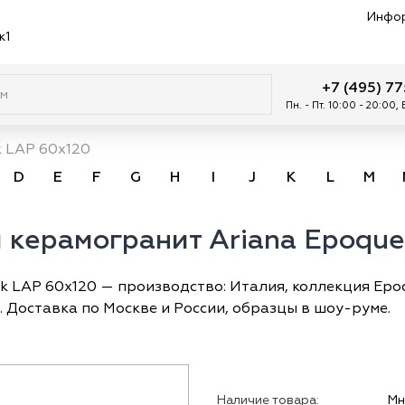
Инфо
к1
+7 (495) 7
Пн. - Пт. 10:00 - 20:00,
k LAP 60x120
D
E
F
G
H
I
J
K
L
M
керамогранит Ariana Epoque
 LAP 60x120 — производство: Италия, коллекция Epoqu
². Доставка по Москве и России, образцы в шоу-руме.
Наличие товара:
Мн