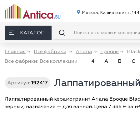
Москва, Каширское ш., 144
КАТАЛОГ
Главная
→
Все фабрики
→
Ariana
→
Epoque
→
Blac
Все фабрики:
Все коллекции
4
A
B
C
Лаппатированный 
Артикул:
192417
Лаппатированный керамогранит Ariana Epoque Black
чёрный, назначение — для ванной. Цена 7 388 ₽ за м