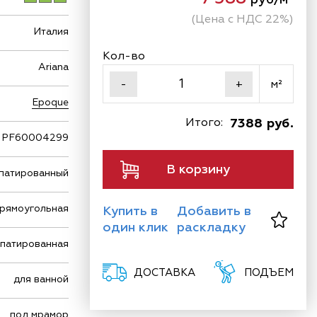
(Цена с НДС 22%)
Италия
Кол-во
Ariana
м²
-
+
Epoque
Итого:
7388 руб.
PF60004299
В корзину
патированный
рямоугольная
Купить в
Добавить в
один клик
раскладку
ппатированная
ДОСТАВКА
ПОДЪЕМ
для ванной
под мрамор