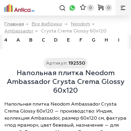
0
0
Главная
→
Все фабрики
→
Neodom
→
Ambassador
→
Crysta Crema Glossy 60x120
4
A
B
C
D
E
F
G
H
I
Артикул:
192550
Напольная плитка Neodom
Ambassador Crysta Crema Glossy
60x120
Напольная плитка Neodom Ambassador Crysta
Crema Glossy 60x120 — производство: Индия,
коллекция Ambassador, размер 60х120 см, фактура
«под мрамор», цвет бежевый, назначение — для