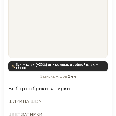
Зум — клик (+25%) или колесо, двойной клик —
сброс
Затирка
—
, шов
2 мм
Выбор фабрики затирки
ШИРИНА ШВА
ЦВЕТ ЗАТИРКИ