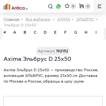
0
0
Главная
→
Все фабрики
→
AXIMA
→
ЭЛЬБРУС
→
Эльбрус D 25x50
4
A
B
C
D
E
F
G
H
I
Артикул:
192132
Axima Эльбрус D 25x50
Axima Эльбрус D 25x50 — производство: Россия,
коллекция ЭЛЬБРУС, размер 25х50 см. Доставка
по Москве и России, образцы в шоу-руме.