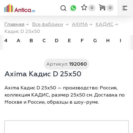
0
0
Главная
→
Все фабрики
→
AXIMA
→
КАДИС
→
Кадис D 25x50
4
A
B
C
D
E
F
G
H
I
Артикул:
192060
Axima Кадис D 25x50
Axima Кадис D 25x50 — производство: Россия,
коллекция КАДИС, размер 25х50 см. Доставка по
Москве и России, образцы в шоу-руме.