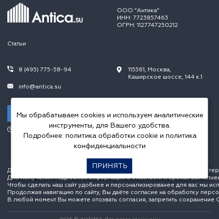
ООО "Антика"
ИНН: 7723857463
ОГРН: 1127747250212
Статьи
8 (495) 775-58-94
115561, Москва,
Каширское шоссе, 144 к.1
info@antica.su
Заказать звонок
Мы обрабатываем cookies и используем аналитические
инструменты, для Вашего удобства.
Режим работы:
Подробнее:
политика обработки cookie
и
политика
Пн.-Пт. 10.00-20.00,
Сб.-Вс. 10.00-18.00
конфиденциальности
ПРИНЯТЬ
Данный интернет сайт носит исключительно информационный характер и
Для получения подробной информации о стоимости и сроках выполне
Чтобы сделать наш сайт удобнее и персонализированее для вас мы ис
Продолжая навигацию по сайту, Вы даёте согласие на обработку перс
В любой момент Вы можете отозвать согласия, запретить сохранение C