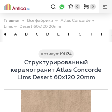
0
0
Главная
→
Все фабрики
→
Atlas Concorde
→
Lims
→
Desert 60x120 20mm
4
A
B
C
D
E
F
G
H
I
Артикул:
191174
Структурированный
керамогранит Atlas Concorde
Lims Desert 60x120 20mm