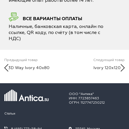
имеющие опыт работы более 14 лет.
ВСЕ ВАРИАНТЫ ОПЛАТЫ
Наличные, банковская карта, онлайн по
ссылке, QR коду, по счёту (в том числе с
НДС)
Предыдущий товар
Следующий товар
3D Way Ivory 40x80
Ivory 120x120
ООО "Антика"
ИНН: 7723857463
ОГРН: 1127747250212
Статьи
8 (495) 775-58-94
115561, Москва,