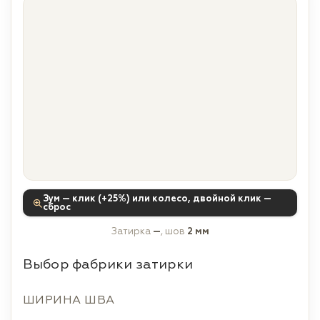
Зум — клик (+25%) или колесо, двойной клик —
сброс
Затирка
—
, шов
2 мм
Выбор фабрики затирки
ШИРИНА ШВА