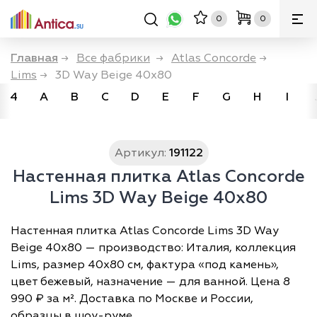
0
0
Главная
→
Все фабрики
→
Atlas Concorde
→
Lims
→
3D Way Beige 40x80
4
A
B
C
D
E
F
G
H
I
Артикул:
191122
Настенная плитка Atlas Concorde
Lims 3D Way Beige 40x80
Настенная плитка Atlas Concorde Lims 3D Way
Beige 40x80 — производство: Италия, коллекция
Lims, размер 40х80 см, фактура «под камень»,
цвет бежевый, назначение — для ванной. Цена 8
990 ₽ за м². Доставка по Москве и России,
образцы в шоу-руме.