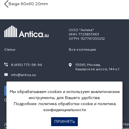
Beige 60x60 20mm
ООО "Антика"
ИНН: 7723857463
ОГРН: 1127747250212
Статьи
Все коллекции
8 (495) 775-58-94
115561, Москва,
Каширское шоссе, 144 к.1
info@antica.su
Заказать звонок
Мы обрабатываем cookies и используем аналитические
инструменты, для Вашего удобства.
Режим работы:
Подробнее:
политика обработки cookie
и
политика
Пн.-Пт. 10.00-20.00,
Сб.-Вс. 10.00-18.00
конфиденциальности
ПРИНЯТЬ
Данный интернет сайт носит исключительно информационный характер и
Для получения подробной информации о стоимости и сроках выполне