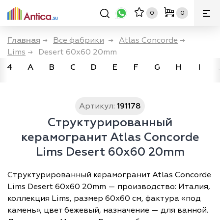
0
0
Главная
→
Все фабрики
→
Atlas Concorde
→
Lims
→
Desert 60x60 20mm
4
A
B
C
D
E
F
G
H
I
Артикул:
191178
Структурированный
керамогранит Atlas Concorde
Lims Desert 60x60 20mm
Структурированный керамогранит Atlas Concorde
Lims Desert 60x60 20mm — производство: Италия,
коллекция Lims, размер 60х60 см, фактура «под
камень», цвет бежевый, назначение — для ванной.