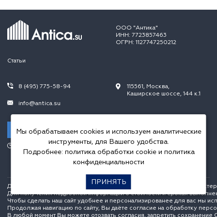
ООО "Антика"
ИНН: 7723857463
ОГРН: 1127747250212
Статьи
8 (495) 775-58-94
115561, Москва,
Каширское шоссе, 144 к.1
info@antica.su
Заказать звонок
Мы обрабатываем cookies и используем аналитические
инструменты, для Вашего удобства.
Режим работы:
Подробнее:
политика обработки cookie
и
политика
Пн.-Пт. 10.00-20.00,
Сб.-Вс. 10.00-18.00
конфиденциальности
ПРИНЯТЬ
Данный интернет сайт носит исключительно информационный характер и
Для получения подробной информации о стоимости и сроках выполне
Чтобы сделать наш сайт удобнее и персонализированее для вас мы ис
Продолжая навигацию по сайту, Вы даёте согласие на обработку перс
В любой момент Вы можете отозвать согласия, запретить сохранение C