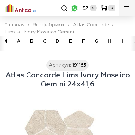
0
0
Главная
→
Все фабрики
→
Atlas Concorde
→
Lims
→
Ivory Mosaico Gemini
4
A
B
C
D
E
F
G
H
I
Артикул:
191163
Atlas Concorde Lims Ivory Mosaico
Gemini 24x41,6