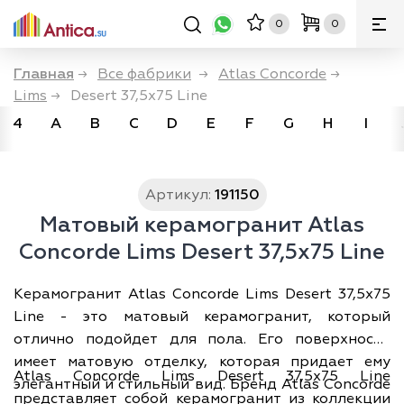
0
0
Главная
→
Все фабрики
→
Atlas Concorde
→
Lims
→
Desert 37,5x75 Line
4
A
B
C
D
E
F
G
H
I
Артикул:
191150
Матовый керамогранит Atlas
Concorde Lims Desert 37,5x75 Line
Керамогранит Atlas Concorde Lims Desert 37,5x75
Line - это матовый керамогранит, который
отлично подойдет для пола. Его поверхность
имеет матовую отделку, которая придает ему
Atlas Concorde Lims Desert 37,5x75 Line
элегантный и стильный вид. Бренд Atlas Concorde
представляет собой керамогранит из коллекции