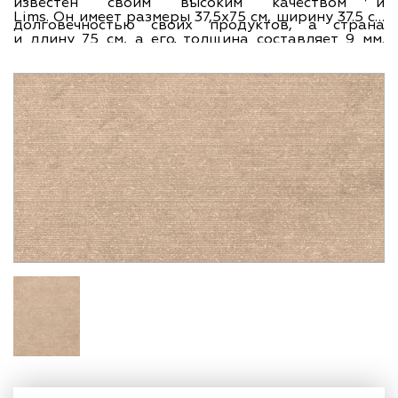
известен своим высоким качеством и
Lims. Он имеет размеры 37,5х75 см, ширину 37.5 см
долговечностью своих продуктов, а страна
и длину 75 см, а его толщина составляет 9 мм.
происхождения - Италия - гарантирует их
Этот керамогранит идеально подойдет для
изысканный дизайн и безупречное исполнение.
использования в качестве напольного покрытия,
благодаря своей прочности и стойкости к износу.
Его непревзойденное качество и
привлекательный внешний вид сделают ваш
интерьер уникальным и стильным. Не упустите
возможность приобрести керамогранит Atlas
Concorde Lims Desert 37,5x75 Line и создать
идеальный дизайн вашего помещения!