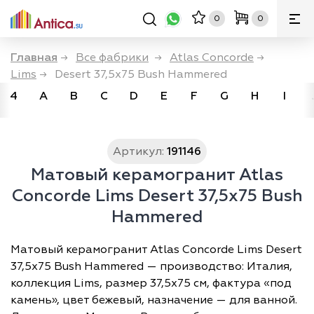
0
0
Главная
→
Все фабрики
→
Atlas Concorde
→
Lims
→
Desert 37,5x75 Bush Hammered
4
A
B
C
D
E
F
G
H
I
Артикул:
191146
Матовый керамогранит Atlas
Concorde Lims Desert 37,5x75 Bush
Hammered
Матовый керамогранит Atlas Concorde Lims Desert
37,5x75 Bush Hammered — производство: Италия,
коллекция Lims, размер 37,5х75 см, фактура «под
камень», цвет бежевый, назначение — для ванной.