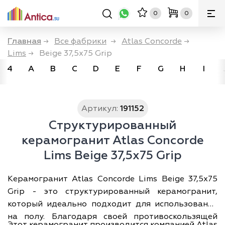
0
0
Главная
→
Все фабрики
→
Atlas Concorde
→
Lims
→
Beige 37,5x75 Grip
4
A
B
C
D
E
F
G
H
I
Артикул:
191152
Структурированный
керамогранит Atlas Concorde
Lims Beige 37,5x75 Grip
Керамогранит Atlas Concorde Lims Beige 37,5x75
Grip - это структурированный керамогранит,
который идеально подходит для использования
на полу. Благодаря своей противоскользящей
Этот керамогранит производится компанией Atlas