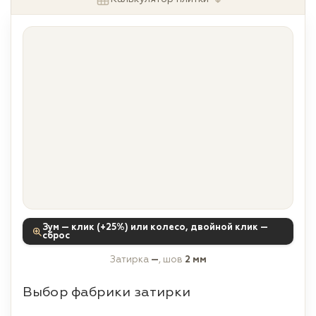
Зум — клик (+25%) или колесо, двойной клик —
сброс
Затирка
—
, шов
2 мм
Выбор фабрики затирки