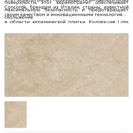
поверхности, этот керамогранит обеспечивает
Concorde, брендом из Италии, страны, известной
максимальную безопасность и предотвращает
своим качеством и инновационными технологиями
скольжение.
в области керамической плитки. Коллекция Lims
представляет собой элегантные и стильные
дизайны, которые добавят утонченности и
изысканности в ваше пространство. Размеры
плитки составляют 37,5х75 см, ширина - 37,5 см,
длина - 75 см, а толщина - 9 мм.