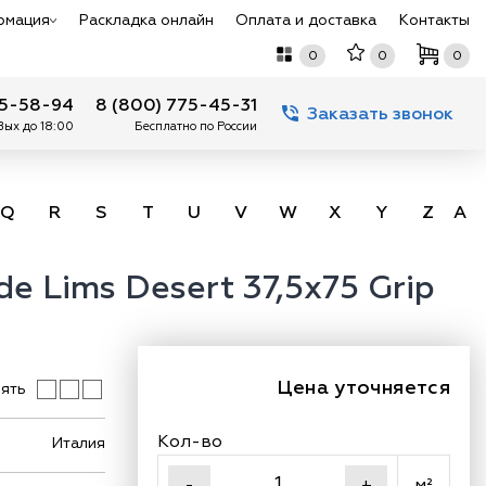
рмация
Раскладка онлайн
Оплата и доставка
Контакты
0
0
0
75-58-94
8 (800) 775-45-31
Заказать звонок
 Вых до 18:00
Бесплатно по России
Q
R
S
T
U
V
W
X
Y
Z
А -
 Lims Desert 37,5x75 Grip
Цена уточняется
ять
Кол-во
Италия
м²
-
+