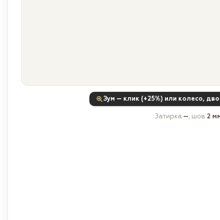
Зум — клик (+25%) или колесо, дв
Затирка
—
, шов
2 м