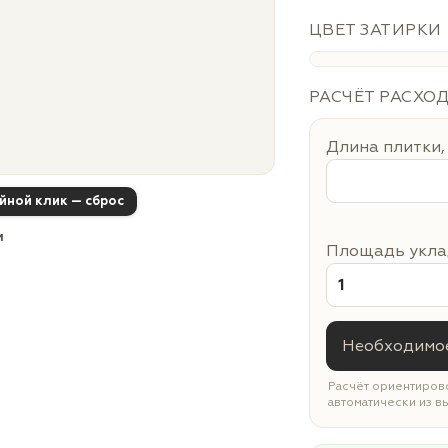
ЦВЕТ ЗАТИРКИ
РАСЧЁТ РАСХО
Длина плитки,
ойной клик — сброс
м
Площадь уклад
Необходимое
Расчёт ориентирово
автоматически из в