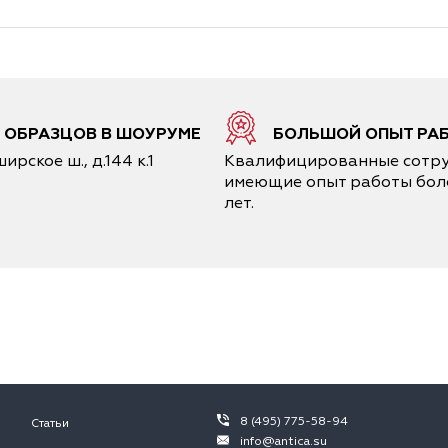
0 ОБРАЗЦОВ В ШОУРУМЕ
БОЛЬШОЙ ОПЫТ РА
ирское ш., д.144 к.1
Квалифицированные сотру
имеющие опыт работы боле
лет.
8 (495) 775-58-94
Статьи
info@antica.su