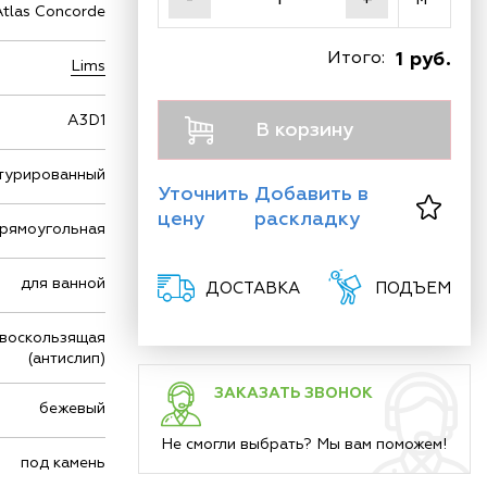
Atlas Concorde
Итого:
1 руб.
Lims
A3D1
В корзину
турированный
Уточнить
Добавить в
цену
раскладку
рямоугольная
для ванной
ДОСТАВКА
ПОДЪЕМ
воскользящая
(антислип)
ЗАКАЗАТЬ ЗВОНОК
бежевый
Не смогли выбрать? Мы вам поможем!
под камень