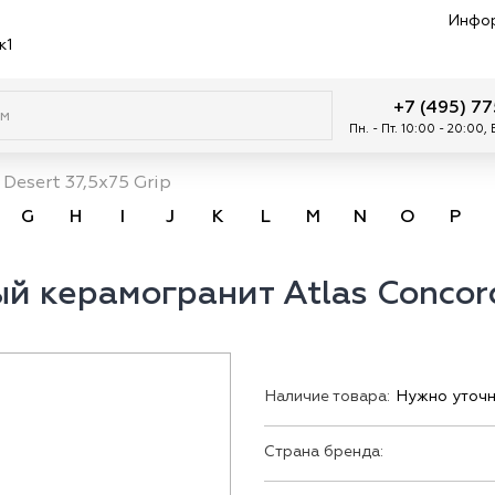
Инфо
к1
+7 (495) 7
Пн. - Пт. 10:00 - 20:00,
Desert 37,5x75 Grip
G
H
I
J
K
L
M
N
O
P
 керамогранит Atlas Concorde
Наличие товара:
Нужно уточн
Страна бренда: