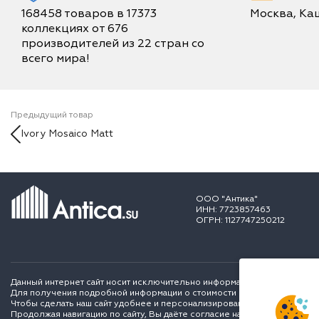
168458 товаров в 17373
Москва, Каш
коллекциях от 676
производителей из 22 стран со
всего мира!
Предыдущий товар
Ivory Mosaico Matt
ООО "Антика"
ИНН: 7723857463
ОГРН: 1127747250212
Данный интернет сайт носит исключительно информационный характер и
Для получения подробной информации о стоимости и сроках выполне
Чтобы сделать наш сайт удобнее и персонализированее для вас мы ис
Продолжая навигацию по сайту, Вы даёте согласие на обработку перс