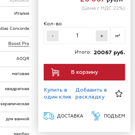
(Цена с НДС 22%)
Италия
Кол-во
Atlas Concorde
м²
-
+
Boost Pro
Итого:
20067 руб.
A0QR
В корзину
матовая
квадратная
Купить в
Добавить в
один клик
раскладку
керамическая
ДОСТАВКА
ПОДЪЕМ
для ванной
мербау