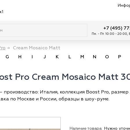
Инфо
к1
+7 (495) 7
Пн. - Пт. 10:00 - 20:00,
Pro
→
Cream Mosaico Matt
G
H
I
J
K
L
M
N
O
P
ost Pro Cream Mosaico Matt 
— производство: Италия, коллекция Boost Pro, размер 
авка по Москве и России, образцы в шоу-руме.
Наличие товара:
Нужно уточн