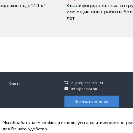
ирское ш., д.144 к.1
Квалифицированные сотру
имеющие опыт работы боле
лет.
8 (495) 775-58-94
Статьи
info@antica.su
Заказать звонок
 не является публичной офертой, в контексте положений ч.2 ст. 437 ГК 
ния просьба обращаться к сотрудникам ООО «Антика».
Мы обрабатываем cookies и используем аналитические инстру
пользуем cookies и аналитические инструменты.
для Вашего удобства.
ональных данных и соглашаетесь с
политикой обработки Сookie-файлов
, 