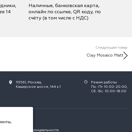
дники,
Наличные, банковская карта,
е 14
онлайн по ссылке, QR коду, по
счёту (в том числе с НДС)
Следующий товар
Clay Mosaico Matt
115561, Москва,
Режим работы:
Каширское шоссе, 144 к.1
Пн.-Пт. 10.00-20.00,
Сб.-Вс. 10.00-18.00
РФ.
менты,
с
политикой конфиденциальности
.