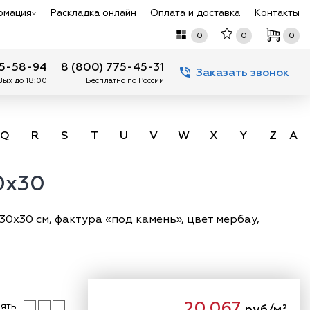
рмация
Раскладка онлайн
Оплата и доставка
Контакты
0
0
0
75-58-94
8 (800) 775-45-31
Заказать звонок
 Вых до 18:00
Бесплатно по России
Q
R
S
T
U
V
W
X
Y
Z
А -
30x30
30х30 см, фактура «под камень», цвет мербау,
20 067
ять
руб/м²